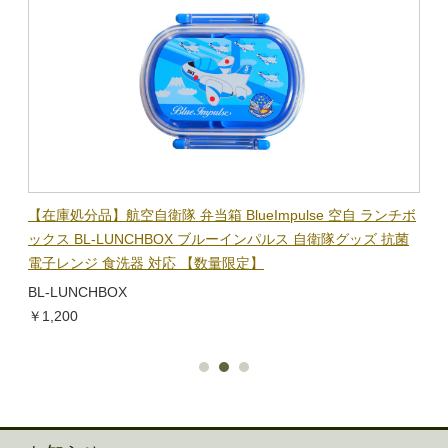
【在庫処分品】航空自衛隊 弁当箱 BlueImpulse 空自 ランチボ
【在
別売
ックス BL-LUNCHBOX ブルーインパルス 自衛隊グッズ 抗菌
BO
耐水
電子レンジ 食洗器 対応 【数量限定】
ズ 
BL-LUNCHBOX
BL-
￥1,200
￥1,