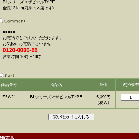
BLシリーズ※ザビマルTYPE
全長121cm(刀身は木製です)
=====
お電話でもご注文いただけます。
お気軽にお電話下さいませ。
0120-0000-88
営業時間:10時〜18時
商品番号
商品名
単価
選択/個
ZSW21
BLシリーズ※ザビマルTYPE
5,390
円
（税込）
新着商品