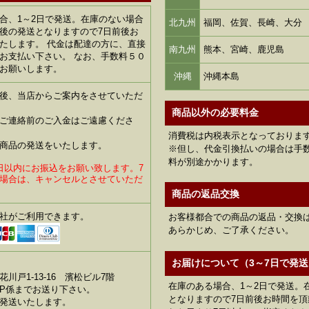
合、1～2日で発送。在庫のない場合
北九州
福岡、佐賀、長崎、大分
後の発送となりますので7日前後お
たします。 代金は配達の方に、直接
南九州
熊本、宮崎、鹿児島
お支払い下さい。 なお、手数料５０
お願いします。
沖縄
沖縄本島
後、当店からご案内をさせていただ
商品以外の必要料金
ご連絡前のご入金はご遠慮くださ
消費税は内税表示となっておりま
商品の発送をいたします。
※但し、代金引換払いの場合は手数
料が別途かかります。
日以内にお振込をお願い致します。7
場合は、キャンセルとさせていただ
商品の返品交換
社がご利用できます。
お客様都合での商品の返品・交換
あらかじめ、ご了承ください。
お届けについて（3～7日で発送
川戸1-13-16 濱松ビル7階
在庫のある場合、1～2日で発送。
P係までお送り下さい。
となりますので7日前後お時間を
発送いたします。