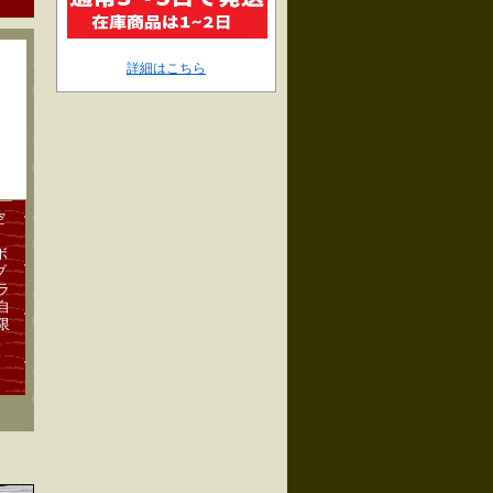
詳細はこちら
空
ボ
ブ
ラ
自
限