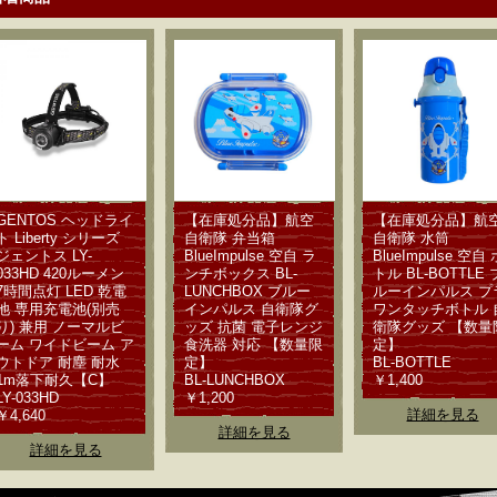
GENTOS ヘッドライ
【在庫処分品】航空
【在庫処分品】航
ト Liberty シリーズ
自衛隊 弁当箱
自衛隊 水筒
ジェントス LY-
BlueImpulse 空自 ラ
BlueImpulse 空自 
033HD 420ルーメン
ンチボックス BL-
トル BL-BOTTLE 
7時間点灯 LED 乾電
LUNCHBOX ブルー
ルーインパルス プ
池 専用充電池(別売
インパルス 自衛隊グ
ワンタッチボトル 
り) 兼用 ノーマルビ
ッズ 抗菌 電子レンジ
衛隊グッズ 【数量
ーム ワイドビーム ア
食洗器 対応 【数量限
定】
ウトドア 耐塵 耐水
定】
BL-BOTTLE
1m落下耐久【C】
BL-LUNCHBOX
￥1,400
LY-033HD
￥1,200
詳細を見る
￥4,640
詳細を見る
詳細を見る