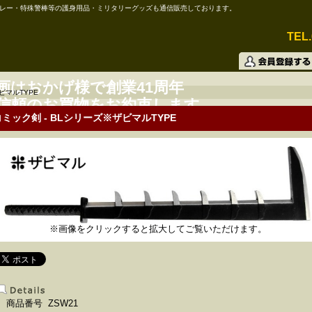
レー・特殊警棒等の護身用品・ミリタリーグッズも通信販売しております。
TEL.
画はおかげ様で創業41周年
ビマルTYPE
信頼のお買物をお約束します。
コミック剣 - BLシリーズ※ザビマルTYPE
※画像をクリックすると拡大してご覧いただけます。
商品番号 ZSW21