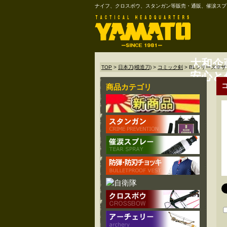
ナイフ、クロスボウ、スタンガン等販売・通販、催涙スプ
大和企
TOP
>
日本刀(模造刀)
>
コミック剣
>
BLシリーズ※ザ
安心と
商品カテゴリ