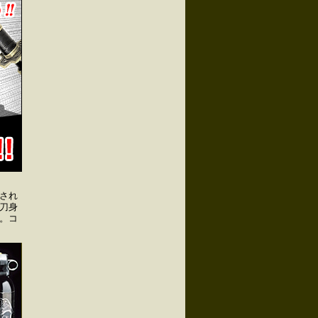
され
刀身
。コ