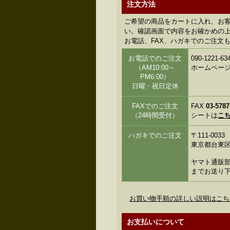
注文方法
ご希望の商品をカートに入れ、お
い。確認画面で内容をお確かめの上、
お電話、FAX、ハガキでのご注文
お電話でのご注文
090-122
（AM10:00～
ホームペー
PM6:00）
日曜・祝日定休
FAXでのご注文
FAX
03-5787
（24時間受付）
シートは
こ
ハガキでのご注文
〒111-0033
東京都台東区花
ヤマト通販部
までお送り
お買い物手順の詳しい説明はこち
お支払いについて