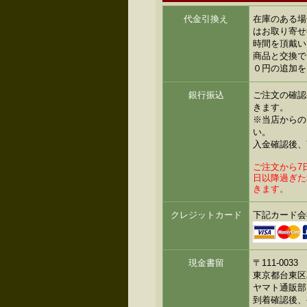
代金引換え
在庫のある場
はお取り寄せ
時間を頂戴い
商品と交換で
０円の追加を
銀行振込
ご注文の確認
きます。
※当店からの
い。
入金確認後、
ご注文から7
日以降過ぎた
きます。
クレジットカード
下記カード会
現金書留
〒111-0033
東京都台東区花
ヤマト通販部
到着確認後、