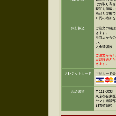
はお取り寄せ
時間を頂戴い
商品と交換で
０円の追加を
銀行振込
ご注文の確認
きます。
※当店からの
い。
入金確認後、
ご注文から7
日以降過ぎた
きます。
クレジットカード
下記カード会
現金書留
〒111-0033
東京都台東区花
ヤマト通販部
到着確認後、