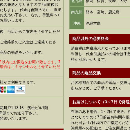
北九州
福岡、佐賀、長崎、大分
後の発送となりますので7日前後お
たします。 代金は配達の方に、直接
南九州
熊本、宮崎、鹿児島
お支払い下さい。 なお、手数料５０
お願いします。
沖縄
沖縄本島
後、当店からご案内をさせていただ
商品以外の必要料金
ご連絡前のご入金はご遠慮くださ
消費税は内税表示となっておりま
商品の発送をいたします。
※但し、代金引換払いの場合は手数
料が別途かかります。
日以内にお振込をお願い致します。7
場合は、キャンセルとさせていただ
商品の返品交換
社がご利用できます。
お客様都合での商品の返品・交換
あらかじめ、ご了承ください。
お届けについて（3～7日で発送
川戸1-13-16 濱松ビル7階
在庫のある場合、1～2日で発送。
P係までお送り下さい。
となりますので7日前後お時間を
発送いたします。
れた日より7日以内でご指定くださ
沖縄県への配送は、ご注文商品に