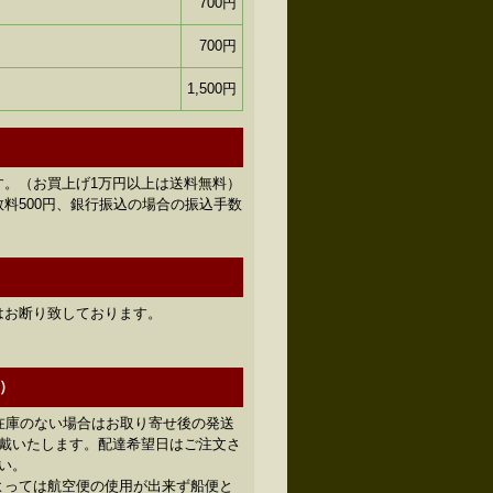
700円
700円
1,500円
す。（お買上げ1万円以上は送料無料）
料500円、銀行振込の場合の振込手数
はお断り致しております。
）
在庫のない場合はお取り寄せ後の発送
頂戴いたします。配達希望日はご注文さ
い。
よっては航空便の使用が出来ず船便と