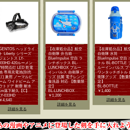
GENTOS ヘッドライ
【在庫処分品】航空
【在庫処分品】航
ト Liberty シリーズ
自衛隊 弁当箱
自衛隊 水筒
ジェントス LY-
BlueImpulse 空自 ラ
BlueImpulse 空自 
033HD 420ルーメン
ンチボックス BL-
トル BL-BOTTLE 
7時間点灯 LED 乾電
LUNCHBOX ブルー
ルーインパルス プ
池 専用充電池(別売
インパルス 自衛隊グ
ワンタッチボトル 
り) 兼用 ノーマルビ
ッズ 抗菌 電子レンジ
衛隊グッズ 【数量
ーム ワイドビーム ア
食洗器 対応 【数量限
定】
ウトドア 耐塵 耐水
定】
BL-BOTTLE
1m落下耐久【C】
BL-LUNCHBOX
￥1,400
LY-033HD
￥1,200
詳細を見る
￥4,640
詳細を見る
詳細を見る