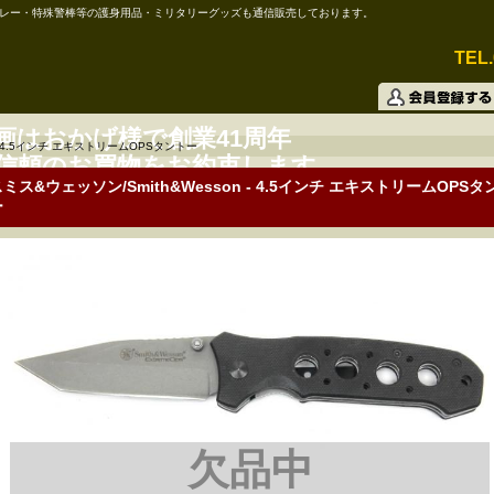
レー・特殊警棒等の護身用品・ミリタリーグッズも通信販売しております。
TEL.
画はおかげ様で創業41周年
4.5インチ エキストリームOPSタントー
信頼のお買物をお約束します。
ミス&ウェッソン/Smith&Wesson - 4.5インチ エキストリームOPSタ
ー
欠品中