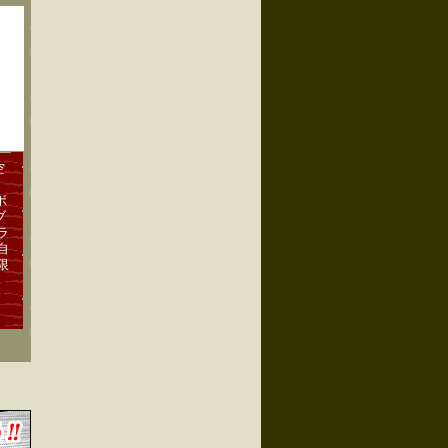
空
ボ
ブ
ラ
自
限