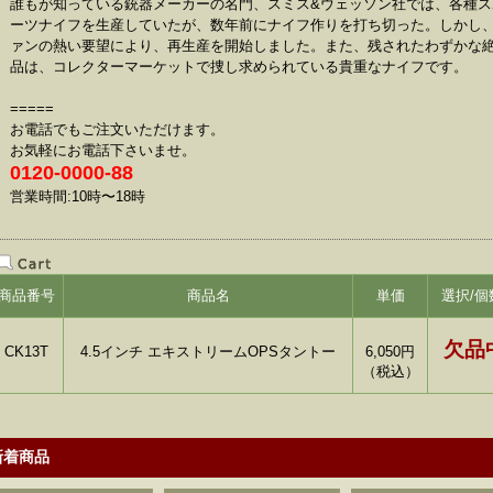
誰もが知っている銃器メーカーの名門、スミス&ウェッソン社では、各種ス
ーツナイフを生産していたが、数年前にナイフ作りを打ち切った。しかし
ァンの熱い要望により、再生産を開始しました。また、残されたわずかな
品は、コレクターマーケットで捜し求められている貴重なナイフです。
=====
お電話でもご注文いただけます。
お気軽にお電話下さいませ。
0120-0000-88
営業時間:10時〜18時
商品番号
商品名
単価
選択/個
欠品
CK13T
4.5インチ エキストリームOPSタントー
6,050
円
（税込）
新着商品