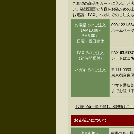
ご希望の商品をカートに入れ、お
い。確認画面で内容をお確かめの上、
お電話、FAX、ハガキでのご注文
お電話でのご注文
090-122
（AM10:00～
ホームペー
PM6:00）
日曜・祝日定休
FAXでのご注文
FAX
03-5787
（24時間受付）
シートは
こ
ハガキでのご注文
〒111-0033
東京都台東区花
ヤマト通販部
までお送り
お買い物手順の詳しい説明はこち
お支払いについて
代金引換え
在庫のある場