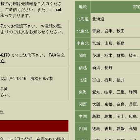
客様のお届け先情報をご入力くださ
地域
都
ご送信ください。また、E-mail、
も承っております。
北海道
北海道
1-6347までお電話下さい。 お電話の際、
北東北
青森、岩手、秋田
ジよりのご注文をお知らせください。
南東北
宮城、山形、福島
-6170
までご送信下さい。 FAX注文
関東
茨城、栃木、群馬、埼玉
ちら
。
信越
新潟、長野
川戸1-13-16 濱松ビル7階
北陸
富山、石川、福井
P係
東海
愛知、岐阜、三重、静岡
下さい。
関西
大阪、京都、奈良、兵庫
ら
中国
鳥取、島根、岡山、広島
四国
徳島、香川、愛媛、高知
合、1～2日で発送。在庫のない場合