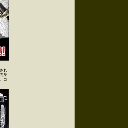
され
刀身
。コ