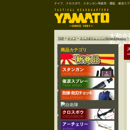
ナイフ、クロスボウ、スタンガン等販売・通販、催涙スプ
大和企
TOP
>
ナイフ
>
スミス&ウェッソン/Smith&Wesson
>
安心と
ス
商品カテゴリ