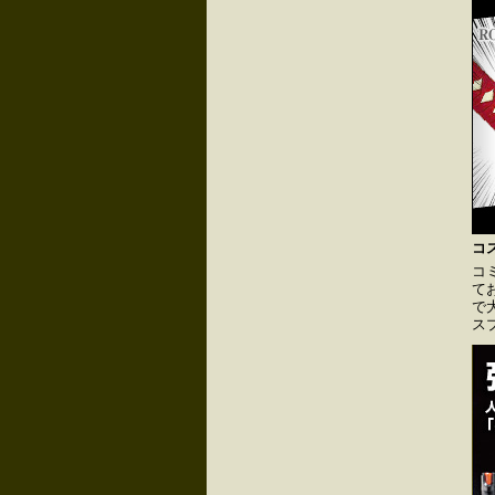
コ
コ
て
で
ス