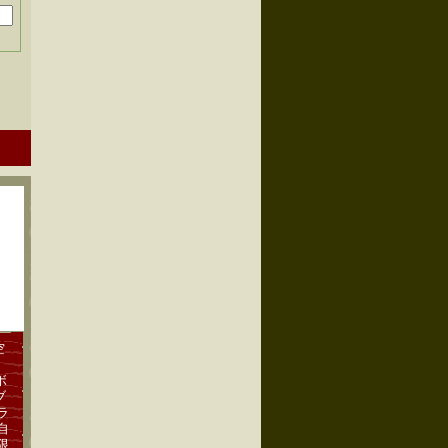
空
ボ
ブ
ラ
自
限