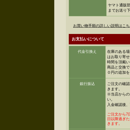
ヤマト通販部
までお送り
お買い物手順の詳しい説明はこち
お支払いについて
代金引換え
在庫のある場
はお取り寄せ
時間を頂戴い
商品と交換で
０円の追加を
銀行振込
ご注文の確認
きます。
※当店からの
い。
入金確認後、
ご注文から7
日以降過ぎた
きます。