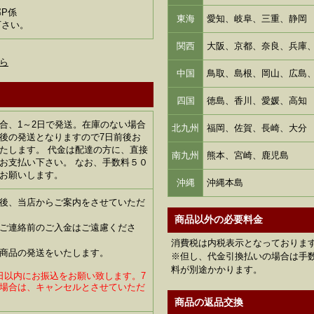
P係
東海
愛知、岐阜、三重、静岡
下さい。
関西
大阪、京都、奈良、兵庫
ら
中国
鳥取、島根、岡山、広島
四国
徳島、香川、愛媛、高知
合、1～2日で発送。在庫のない場合
北九州
福岡、佐賀、長崎、大分
後の発送となりますので7日前後お
たします。 代金は配達の方に、直接
南九州
熊本、宮崎、鹿児島
お支払い下さい。 なお、手数料５０
お願いします。
沖縄
沖縄本島
後、当店からご案内をさせていただ
商品以外の必要料金
ご連絡前のご入金はご遠慮くださ
消費税は内税表示となっておりま
商品の発送をいたします。
※但し、代金引換払いの場合は手数
料が別途かかります。
日以内にお振込をお願い致します。7
場合は、キャンセルとさせていただ
商品の返品交換