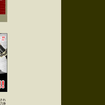
され
刀身