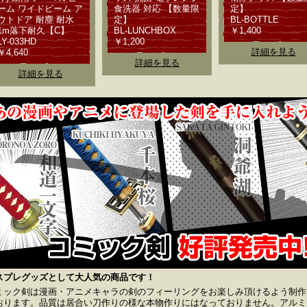
ーム ワイドビーム ア
食洗器 対応 【数量限
定】
ウトドア 耐塵 耐水
定】
BL-BOTTLE
1m落下耐久【C】
BL-LUNCHBOX
￥1,400
LY-033HD
￥1,200
詳細を見る
￥4,640
詳細を見る
詳細を見る
スプレグッズとして大人気の商品です！
ミック剣は漫画・アニメキャラの剣のフィーリングをお楽しみ頂けるよう制作
おります。品質は居合い刀作りの様な本物作りにはなっておりません。アルミ