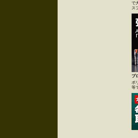
で
ス
プ
ポ
等