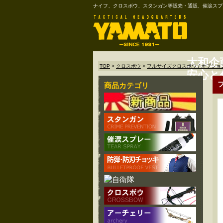
ナイフ、クロスボウ、スタンガン等販売・通販、催涙スプ
大和企
TOP
>
クロスボウ
>
フルサイズクロスボウ / オプショ
安心と
商品カテゴリ