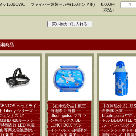
MK-150BOWC
ファイバー製替弓カモ(150ポンド用)
8,000
円
（税込）
新着商品
GENTOS ヘッドライ
【在庫処分品】航空
【在庫処分品】航
ト Liberty シリーズ
自衛隊 弁当箱
自衛隊 水筒
ジェントス LY-
BlueImpulse 空自 ラ
BlueImpulse 空自 
033HD 420ルーメン
ンチボックス BL-
トル BL-BOTTLE 
7時間点灯 LED 乾電
LUNCHBOX ブルー
ルーインパルス プ
池 専用充電池(別売
インパルス 自衛隊グ
ワンタッチボトル 
り) 兼用 ノーマルビ
ッズ 抗菌 電子レンジ
衛隊グッズ 【数量