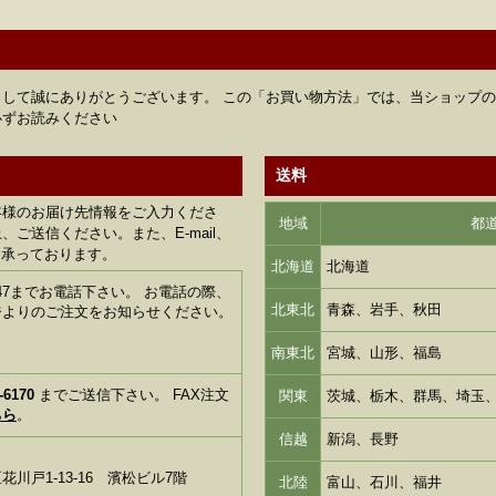
して誠にありがとうございます。 この「お買い物方法」では、当ショップ
必ずお読みください
送料
客様のお届け先情報をご入力くださ
地域
都
ご送信ください。また、E-mail、
も承っております。
北海道
北海道
1-6347までお電話下さい。 お電話の際、
北東北
青森、岩手、秋田
ジよりのご注文をお知らせください。
南東北
宮城、山形、福島
-6170
までご送信下さい。 FAX注文
関東
茨城、栃木、群馬、埼玉
ちら
。
信越
新潟、長野
川戸1-13-16 濱松ビル7階
北陸
富山、石川、福井