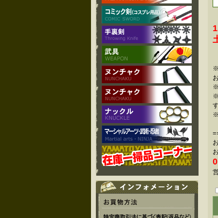
=
0
営