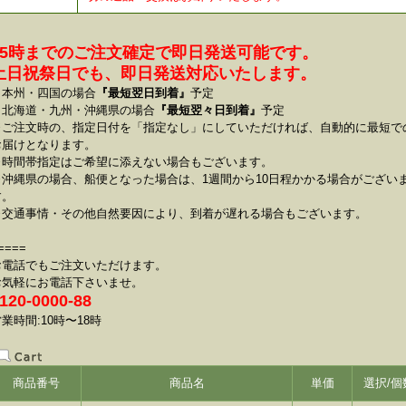
15時までのご注文確定で即日発送可能です。
土日祝祭日でも、即日発送対応いたします。
本州・四国の場合
『最短翌日到着』
予定
北海道・九州・沖縄県の場合
『最短翌々日到着』
予定
※ご注文時の、指定日付を「指定なし」にしていただければ、自動的に最短で
お届けとなります。
※時間帯指定はご希望に添えない場合もございます。
※沖縄県の場合、船便となった場合は、1週間から10日程かかる場合がござい
す。
※交通事情・その他自然要因により、到着が遅れる場合もございます。
====
お電話でもご注文いただけます。
お気軽にお電話下さいませ。
120-0000-88
業時間:10時〜18時
商品番号
商品名
単価
選択/個