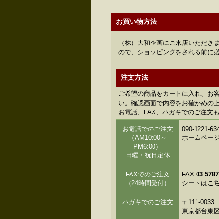
お買い物方法
（株）大和企画にご来店いただきま
ので、ショッピングをされる前に
注文方法
ご希望の商品をカートに入れ、お
い。確認画面で内容をお確かめの上、
お電話、FAX、ハガキでのご注文
お電話でのご注文
090-122
（AM10:00～
ホームペー
PM6:00）
日曜・祝日定休
FAXでのご注文
FAX
03-5787
（24時間受付）
シートは
こ
ハガキでのご注文
〒111-0033
東京都台東区花