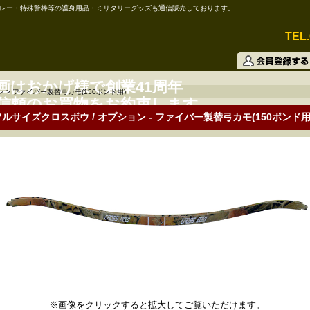
レー・特殊警棒等の護身用品・ミリタリーグッズも通信販売しております。
TEL.
画はおかげ様で創業41周年
ン
>
ファイバー製替弓カモ(150ポンド用)
信頼のお買物をお約束します。
フルサイズクロスボウ / オプション - ファイバー製替弓カモ(150ポンド用
※画像をクリックすると拡大してご覧いただけます。