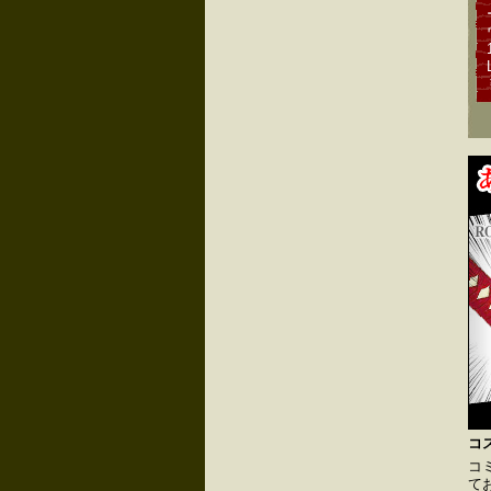
コ
コ
て