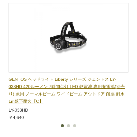
BL-
GENTOS ヘッドライト Liberty シリーズ ジェントス LY-
【在
隊グッ
033HD 420ルーメン 7時間点灯 LED 乾電池 専用充電池(別売
ック
り) 兼用 ノーマルビーム ワイドビーム アウトドア 耐塵 耐水
電子
1m落下耐久【C】
BL-
LY-033HD
￥1,
￥4,640