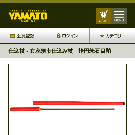
仕込杖 - 女座頭市仕込み杖 楕円朱石目鞘