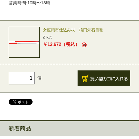
営業時間:10時〜18時
女座頭市仕込み杖 楕円朱石目鞘
ZT-15
￥
12,672
（税込）
個
新着商品