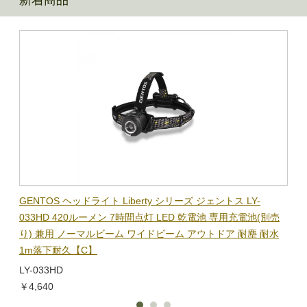
新着商品
BL-
GENTOS ヘッドライト Liberty シリーズ ジェントス LY-
【在
隊グッ
033HD 420ルーメン 7時間点灯 LED 乾電池 専用充電池(別売
ック
り) 兼用 ノーマルビーム ワイドビーム アウトドア 耐塵 耐水
電子
1m落下耐久【C】
BL-
LY-033HD
￥1,
￥4,640