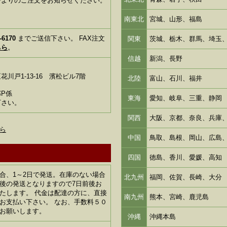
ジよりのご注文をお知らせください。
南東北
宮城、山形、福島
-6170
までご送信下さい。 FAX注文
関東
茨城、栃木、群馬、埼玉
ちら
。
信越
新潟、長野
川戸1-13-16 濱松ビル7階
北陸
富山、石川、福井
P係
東海
愛知、岐阜、三重、静岡
下さい。
関西
大阪、京都、奈良、兵庫
ら
中国
鳥取、島根、岡山、広島
四国
徳島、香川、愛媛、高知
合、1～2日で発送。在庫のない場合
北九州
福岡、佐賀、長崎、大分
後の発送となりますので7日前後お
たします。 代金は配達の方に、直接
南九州
熊本、宮崎、鹿児島
お支払い下さい。 なお、手数料５０
お願いします。
沖縄
沖縄本島