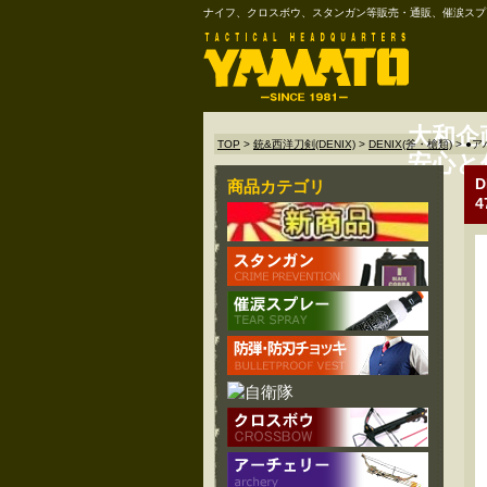
ナイフ、クロスボウ、スタンガン等販売・通販、催涙スプ
大和企
TOP
>
銃&西洋刀剣(DENIX)
>
DENIX(斧・槍類)
>
●ア
安心と
商品カテゴリ
4