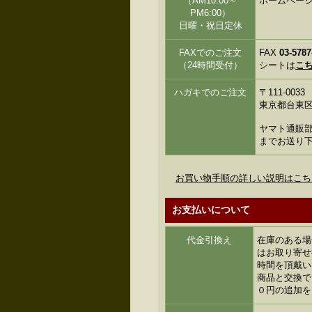
（AM10:00～
ホームペー
PM6:00）
日曜・祝日定休
FAXでのご注文
FAX
03-5787
（24時間受付）
シートは
こ
ハガキでのご注文
〒111-0033
東京都台東区花
ヤマト通販部
までお送り
お買い物手順の詳しい説明はこち
お支払いについて
代金引換え
在庫のある場
はお取り寄せ
時間を頂戴い
商品と交換で
０円の追加を