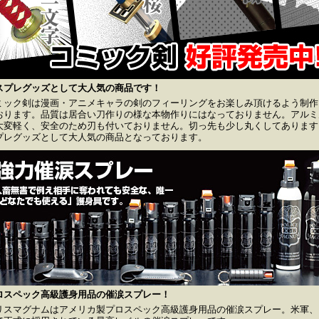
スプレグッズとして大人気の商品です！
ミック剣は漫画・アニメキャラの剣のフィーリングをお楽しみ頂けるよう制作
おります。品質は居合い刀作りの様な本物作りにはなっておりません。アルミ
大変軽く、安全のため刃も付いておりません。切っ先も少し丸くしてあります
プレグッズとして大人気の商品となっております。
ロスペック高級護身用品の催涙スプレー！
リスマグナムはアメリカ製プロスペック高級護身用品の催涙スプレー。米軍、F