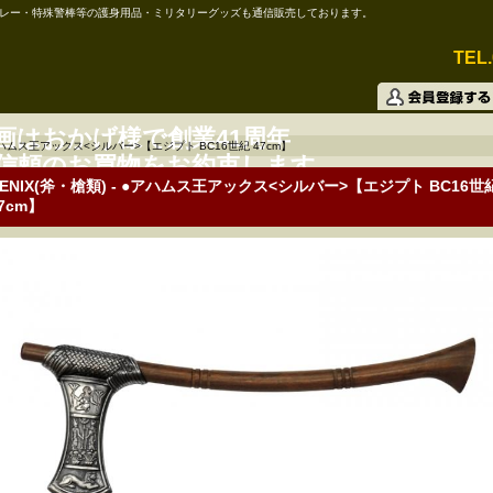
レー・特殊警棒等の護身用品・ミリタリーグッズも通信販売しております。
TEL.
画はおかげ様で創業41周年
ハムス王アックス<シルバー>【エジプト BC16世紀 47cm】
信頼のお買物をお約束します。
DENIX(斧・槍類) - ●アハムス王アックス<シルバー>【エジプト BC16世
7cm】