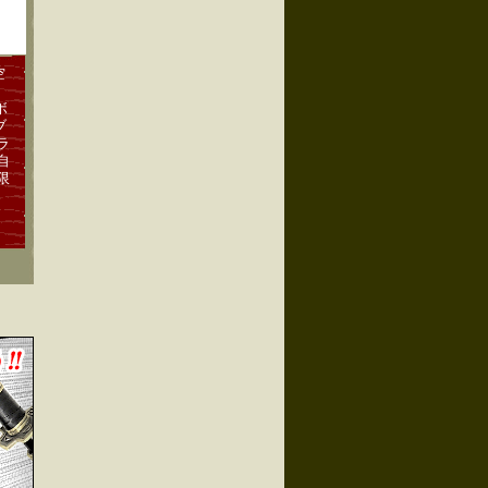
空
ボ
ブ
ラ
自
限