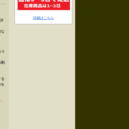
詳細はこちら
西洋
価な
おり
の動
する
のを
す。