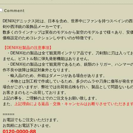
DENIX(デニックス)社は、日本を含め、世界中にファンを持つスペインの
剣や西洋銃の装飾品メーカーです。
数多くのラインナップは実在のモデルから架空のモデルまで様々あり、安
価格設定のためコレクションしやすいのが特徴です。
【DENIX社製品の注意事項】
・DENIX社の製品は全て観賞用インテリア品です。刀剣類に刃は入って
ません。ピストル類に弾丸発射機能はありません。
・DENIX社の製品は全て観賞用であるため、銃類のトリガー、ハンマー
作不良や故障は保証対象外となります。
・輸入品のため、外箱はダメージがある場合があります。
・本物とは別工程で作成しているため、多少のムラや刀身に傷等が発生
場合がございますが、弊社では出荷前点検を行い、製品として問題ないも
お客さまのもとへ出荷しております。
上記の事を、ご理解の上でのご注文をお願い致します。
また、
上記理由による返品・交換・キャンセルはお断りさせていただきま
=====
お電話でもご注文いただけます。
お気軽にお電話下さいませ。
0120-0000-88