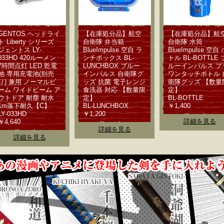
GENTOS ヘッドライ
【在庫処分品】航空
【在庫処分品】航
ト Liberty シリーズ
自衛隊 弁当箱
自衛隊 水筒
ジェントス LY-
BlueImpulse 空自 ラ
BlueImpulse 空自 
033HD 420ルーメン
ンチボックス BL-
トル BL-BOTTLE 
7時間点灯 LED 乾電
LUNCHBOX ブルー
ルーインパルス プ
池 専用充電池(別売
インパルス 自衛隊グ
ワンタッチボトル 
り) 兼用 ノーマルビ
ッズ 抗菌 電子レンジ
衛隊グッズ 【数量
ーム ワイドビーム ア
食洗器 対応 【数量限
定】
ウトドア 耐塵 耐水
定】
BL-BOTTLE
1m落下耐久【C】
BL-LUNCHBOX
￥1,400
LY-033HD
￥1,200
詳細を見る
￥4,640
詳細を見る
詳細を見る