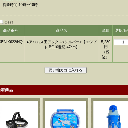
営業時間:10時〜18時
商品番号
商品名
単価
選択/個
DENIX622/NQ
●アハムス王アックス<シルバー>【エジプ
5,280
円
ト BC16世紀 47cm】
（税
込）
新着商品