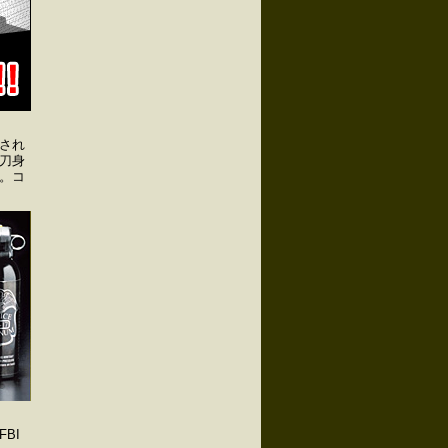
され
刀身
。コ
BI