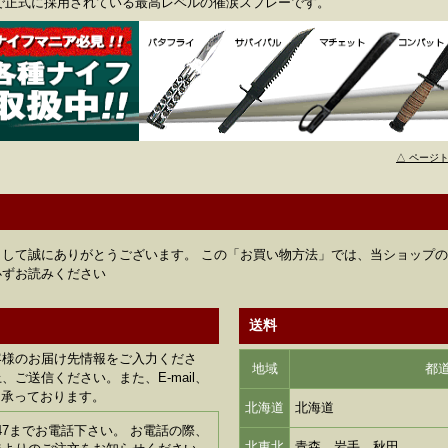
で正式に採用されている最高レベルの催涙スプレーです。
△ ページ
して誠にありがとうございます。 この「お買い物方法」では、当ショップ
必ずお読みください
送料
客様のお届け先情報をご入力くださ
地域
都
ご送信ください。また、E-mail、
も承っております。
北海道
北海道
1-6347までお電話下さい。 お電話の際、
北東北
青森、岩手、秋田