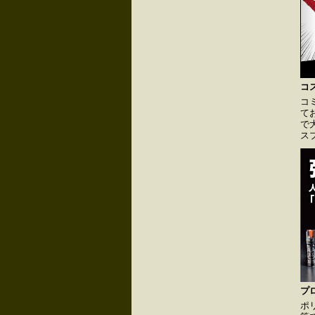
コ
コ
て
で
ス
プ
ポ