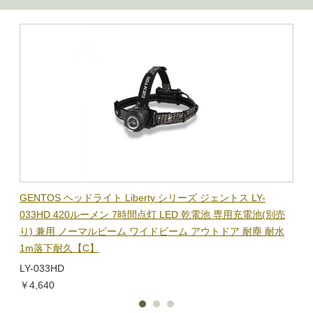
BL-
GENTOS ヘッドライト Liberty シリーズ ジェントス LY-
【在
隊グッ
033HD 420ルーメン 7時間点灯 LED 乾電池 専用充電池(別売
ック
り) 兼用 ノーマルビーム ワイドビーム アウトドア 耐塵 耐水
電子
1m落下耐久【C】
BL-
LY-033HD
￥1,
￥4,640