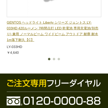
BL-
GENTOS ヘッドライト Liberty シリーズ ジェントス LY-
【在
隊グッ
033HD 420ルーメン 7時間点灯 LED 乾電池 専用充電池(別売
ック
り) 兼用 ノーマルビーム ワイドビーム アウトドア 耐塵 耐水
電子
1m落下耐久【C】
BL-
LY-033HD
￥1,
￥4,640