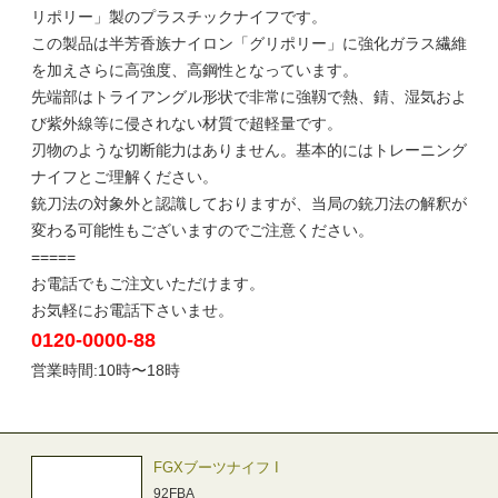
リポリー」製のプラスチックナイフです。
この製品は半芳香族ナイロン「グリポリー」に強化ガラス繊維
を加えさらに高強度、高鋼性となっています。
先端部はトライアングル形状で非常に強靱で熱、錆、湿気およ
び紫外線等に侵されない材質で超軽量です。
刃物のような切断能力はありません。基本的にはトレーニング
ナイフとご理解ください。
銃刀法の対象外と認識しておりますが、当局の銃刀法の解釈が
変わる可能性もございますのでご注意ください。
=====
お電話でもご注文いただけます。
お気軽にお電話下さいませ。
0120-0000-88
営業時間:10時〜18時
FGXブーツナイフ I
92FBA