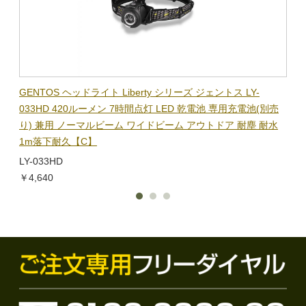
BL-
GENTOS ヘッドライト Liberty シリーズ ジェントス LY-
【在
隊グッ
033HD 420ルーメン 7時間点灯 LED 乾電池 専用充電池(別売
ック
り) 兼用 ノーマルビーム ワイドビーム アウトドア 耐塵 耐水
電子
1m落下耐久【C】
BL-
LY-033HD
￥1,
￥4,640