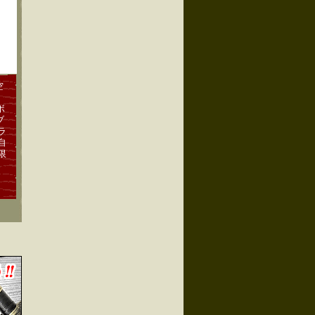
空
ボ
ブ
ラ
自
限