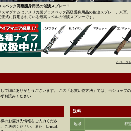
ロスペック高級護身用品の催涙スプレー！
リスマグナムはアメリカ製プロスペック高級護身用品の催涙スプレー。米軍、F
で正式に採用されている最高レベルの催涙スプレーです。
△ ページ
して誠にありがとうございます。 この「お買い物方法」では、当ショップ
必ずお読みください
送料
客様のお届け先情報をご入力くださ
地域
都
ご送信ください。また、E-mail、