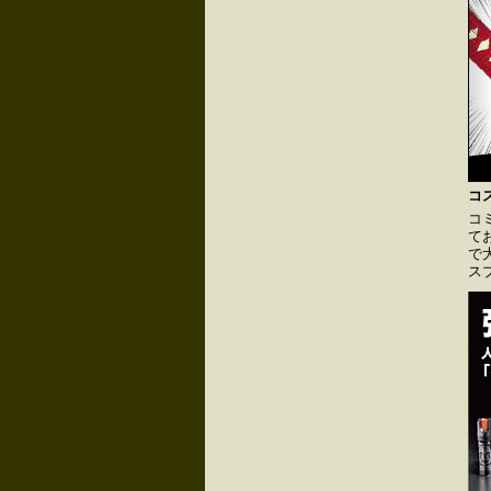
コ
コ
て
で
ス