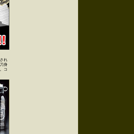
され
刀身
。コ