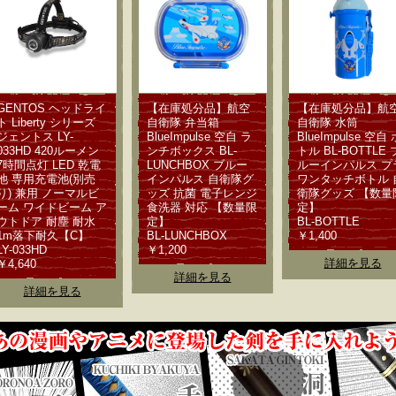
GENTOS ヘッドライ
【在庫処分品】航空
【在庫処分品】航
ト Liberty シリーズ
自衛隊 弁当箱
自衛隊 水筒
ジェントス LY-
BlueImpulse 空自 ラ
BlueImpulse 空自 
033HD 420ルーメン
ンチボックス BL-
トル BL-BOTTLE 
7時間点灯 LED 乾電
LUNCHBOX ブルー
ルーインパルス プ
池 専用充電池(別売
インパルス 自衛隊グ
ワンタッチボトル 
り) 兼用 ノーマルビ
ッズ 抗菌 電子レンジ
衛隊グッズ 【数量
ーム ワイドビーム ア
食洗器 対応 【数量限
定】
ウトドア 耐塵 耐水
定】
BL-BOTTLE
1m落下耐久【C】
BL-LUNCHBOX
￥1,400
LY-033HD
￥1,200
詳細を見る
￥4,640
詳細を見る
詳細を見る