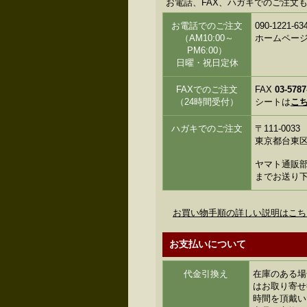
お電話、FAX、ハガキでのご注文
お電話でのご注文
090-122
（AM10:00～
ホームペー
PM6:00）
日曜・祝日定休
FAXでのご注文
FAX
03-5787
（24時間受付）
シートは
こ
ハガキでのご注文
〒111-0033
東京都台東区花
ヤマト通販部
までお送り
お買い物手順の詳しい説明はこち
お支払いについて
代金引換え
在庫のある場
はお取り寄せ
時間を頂戴い