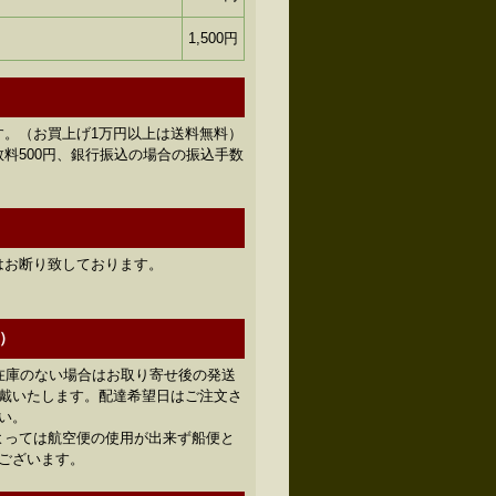
1,500円
す。（お買上げ1万円以上は送料無料）
料500円、銀行振込の場合の振込手数
はお断り致しております。
）
在庫のない場合はお取り寄せ後の発送
頂戴いたします。配達希望日はご注文さ
い。
よっては航空便の使用が出来ず船便と
ございます。