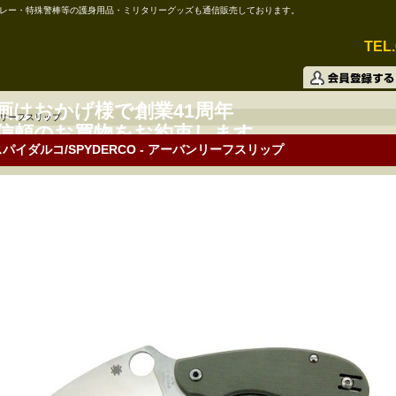
レー・特殊警棒等の護身用品・ミリタリーグッズも通信販売しております。
TEL.
画はおかげ様で創業41周年
リーフスリップ
信頼のお買物をお約束します。
スパイダルコ/SPYDERCO - アーバンリーフスリップ