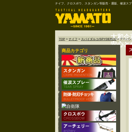
ナイフ、クロスボウ、スタンガン等販売・通販、催涙スプ
大和企
TOP
>
ナイフ
>
スパイダルコ/SPYDERCO
>
アーバン
安心と
商品カテゴリ