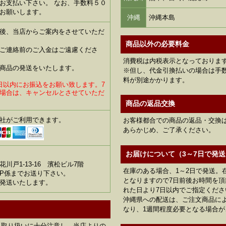
お支払い下さい。 なお、手数料５０
お願いします。
沖縄
沖縄本島
後、当店からご案内をさせていただ
商品以外の必要料金
ご連絡前のご入金はご遠慮くださ
消費税は内税表示となっておりま
商品の発送をいたします。
※但し、代金引換払いの場合は手数
料が別途かかります。
日以内にお振込をお願い致します。7
場合は、キャンセルとさせていただ
商品の返品交換
社がご利用できます。
お客様都合での商品の返品・交換
あらかじめ、ご了承ください。
お届けについて（3～7日で発送
川戸1-13-16 濱松ビル7階
在庫のある場合、1～2日で発送。
P係までお送り下さい。
となりますので7日前後お時間を
発送いたします。
れた日より7日以内でご指定くださ
沖縄県への配送は、ご注文商品に
なり、1週間程度必要となる場合が
、取り扱いに十分注意し、当店よりの