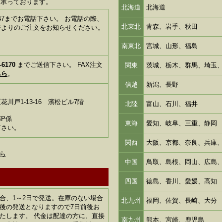
も承っております。
北海道
北海道
1-6347までお電話下さい。 お電話の際、
北東北
青森、岩手、秋田
ジよりのご注文をお知らせください。
南東北
宮城、山形、福島
-6170
までご送信下さい。 FAX注文
関東
茨城、栃木、群馬、埼玉
ちら
。
信越
新潟、長野
川戸1-13-16 濱松ビル7階
北陸
富山、石川、福井
P係
東海
愛知、岐阜、三重、静岡
下さい。
関西
大阪、京都、奈良、兵庫
ら
中国
鳥取、島根、岡山、広島
四国
徳島、香川、愛媛、高知
合、1～2日で発送。在庫のない場合
北九州
福岡、佐賀、長崎、大分
後の発送となりますので7日前後お
たします。 代金は配達の方に、直接
南九州
熊本、宮崎、鹿児島