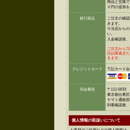
商品と交換で
０円の追加を
銀行振込
ご注文の確認
きます。
※当店からの
い。
入金確認後、
ご注文から7
日以降過ぎた
きます。
クレジットカード
下記カード会
現金書留
〒111-0033
東京都台東区花
ヤマト通販部
到着確認後、
個人情報の取扱いについて
お客様のご住所などの個人情報は