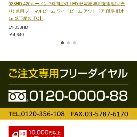
隊グッ
033HD 420ルーメン 7時間点灯 LED 乾電池 専用充電池(別売
ック
り) 兼用 ノーマルビーム ワイドビーム アウトドア 耐塵 耐水
電子
1m落下耐久【C】
BL-
LY-033HD
￥1,
￥4,640