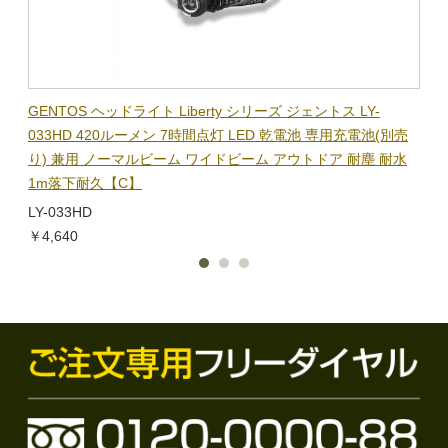
BL-
GENTOS ヘッドライト Liberty シリーズ ジェントス LY-
【在
隊グッ
033HD 420ルーメン 7時間点灯 LED 乾電池 専用充電池(別売
ック
り) 兼用 ノーマルビーム ワイドビーム アウトドア 耐塵 耐水
電子
1m落下耐久【C】
BL-
LY-033HD
￥1,
￥4,640