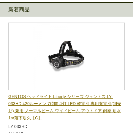
新着商品
BL-
GENTOS ヘッドライト Liberty シリーズ ジェントス LY-
【在
隊グッ
033HD 420ルーメン 7時間点灯 LED 乾電池 専用充電池(別売
ック
り) 兼用 ノーマルビーム ワイドビーム アウトドア 耐塵 耐水
電子
1m落下耐久【C】
BL-
LY-033HD
￥1,