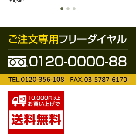
￥4,640