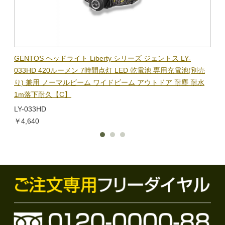
BL-
GENTOS ヘッドライト Liberty シリーズ ジェントス LY-
【在
隊グッ
033HD 420ルーメン 7時間点灯 LED 乾電池 専用充電池(別売
ック
り) 兼用 ノーマルビーム ワイドビーム アウトドア 耐塵 耐水
電子
1m落下耐久【C】
BL-
LY-033HD
￥1,
￥4,640