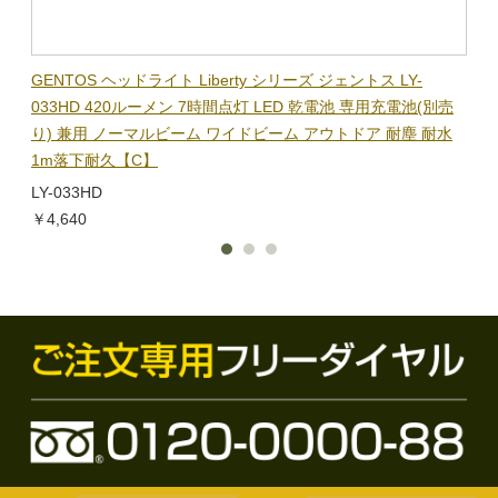
BL-
GENTOS ヘッドライト Liberty シリーズ ジェントス LY-
【在
隊グッ
033HD 420ルーメン 7時間点灯 LED 乾電池 専用充電池(別売
ック
り) 兼用 ノーマルビーム ワイドビーム アウトドア 耐塵 耐水
電子
1m落下耐久【C】
BL-
LY-033HD
￥1,
￥4,640