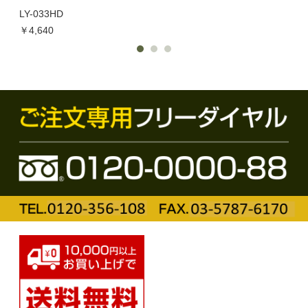
LY-033HD
￥1,
￥4,640