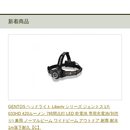
新着商品
BL-
GENTOS ヘッドライト Liberty シリーズ ジェントス LY-
【在
隊グッ
033HD 420ルーメン 7時間点灯 LED 乾電池 専用充電池(別売
ック
り) 兼用 ノーマルビーム ワイドビーム アウトドア 耐塵 耐水
電子
1m落下耐久【C】
BL-