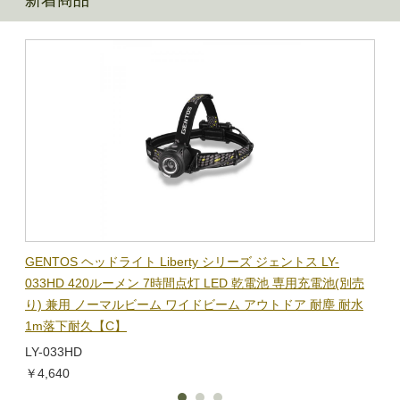
新着商品
BL-
GENTOS ヘッドライト Liberty シリーズ ジェントス LY-
【在
隊グッ
033HD 420ルーメン 7時間点灯 LED 乾電池 専用充電池(別売
ック
り) 兼用 ノーマルビーム ワイドビーム アウトドア 耐塵 耐水
電子
1m落下耐久【C】
BL-
LY-033HD
￥1,
￥4,640