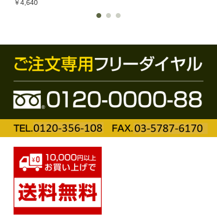
￥4,640