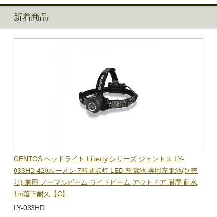
新着商品
BL-
GENTOS ヘッドライト Liberty シリーズ ジェントス LY-
【在
隊グッ
033HD 420ルーメン 7時間点灯 LED 乾電池 専用充電池(別売
ック
り) 兼用 ノーマルビーム ワイドビーム アウトドア 耐塵 耐水
電子
1m落下耐久【C】
BL-
LY-033HD
￥1,