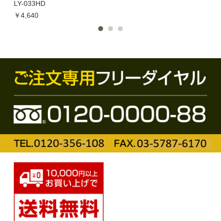
LY-033HD
￥1,
￥4,640