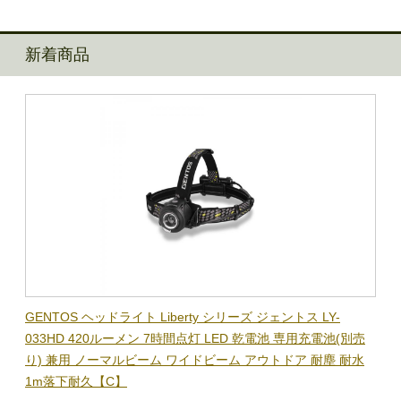
新着商品
BL-
GENTOS ヘッドライト Liberty シリーズ ジェントス LY-
【在
隊グッ
033HD 420ルーメン 7時間点灯 LED 乾電池 専用充電池(別売
ック
り) 兼用 ノーマルビーム ワイドビーム アウトドア 耐塵 耐水
電子
1m落下耐久【C】
BL-