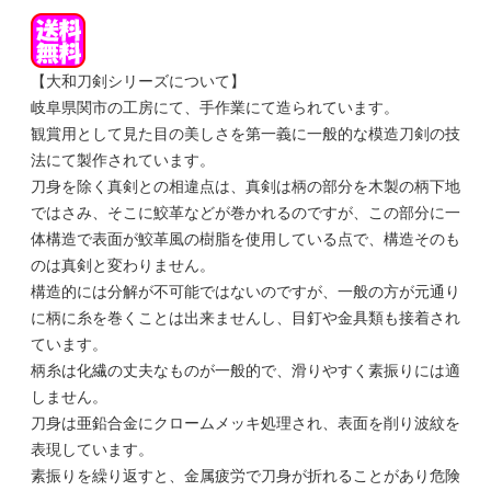
【大和刀剣シリーズについて】
岐阜県関市の工房にて、手作業にて造られています。
観賞用として見た目の美しさを第一義に一般的な模造刀剣の技
法にて製作されています。
刀身を除く真剣との相違点は、真剣は柄の部分を木製の柄下地
ではさみ、そこに鮫革などが巻かれるのですが、この部分に一
体構造で表面が鮫革風の樹脂を使用している点で、構造そのも
のは真剣と変わりません。
構造的には分解が不可能ではないのですが、一般の方が元通り
に柄に糸を巻くことは出来ませんし、目釘や金具類も接着され
ています。
柄糸は化繊の丈夫なものが一般的で、滑りやすく素振りには適
しません。
刀身は亜鉛合金にクロームメッキ処理され、表面を削り波紋を
表現しています。
素振りを繰り返すと、金属疲労で刀身が折れることがあり危険