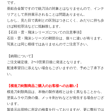
です。
亜鉛合金製ですので銃刀法の対象とはなりませんので、インテ
リアとして所持展示されることは問題ありません。
しかし、見た目で真剣との区別はつきにくく、みだりに持ち歩
けば軽犯罪法などに抵触致します。
【石目・雲・飛沫シリーズについての注意事項】
石目・雲・飛沫シリーズの鞘部分は、個々に違いが有ります。
写真とは同じ模様ではありませんのでご注意下さい。
【納期について】
ご注文確定後、2〜3営業日後に発送となります。
配達希望日に添えない場合もございますので、予めご了承下さ
い。
【模造刀剣類商品ご購入のお客様へのお願い】
模造刀剣類商品は、本物の製作過程とは全く異なることから、
塗装ムラや刀身の傷、メッキ剥がれなどが発生する場合がござ
います。
製造元出荷時に所定の検査を行っておりますが、更に弊社では