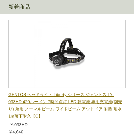
新着商品
BL-
GENTOS ヘッドライト Liberty シリーズ ジェントス LY-
【在
隊グッ
033HD 420ルーメン 7時間点灯 LED 乾電池 専用充電池(別売
ック
り) 兼用 ノーマルビーム ワイドビーム アウトドア 耐塵 耐水
電子
1m落下耐久【C】
BL-
LY-033HD
￥1,
￥4,640