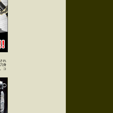
され
刀身
。コ