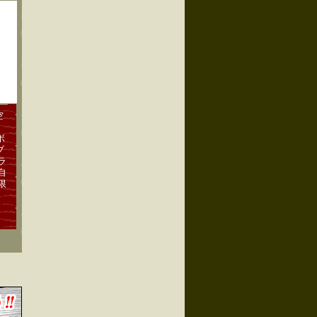
空
ボ
ブ
ラ
自
限