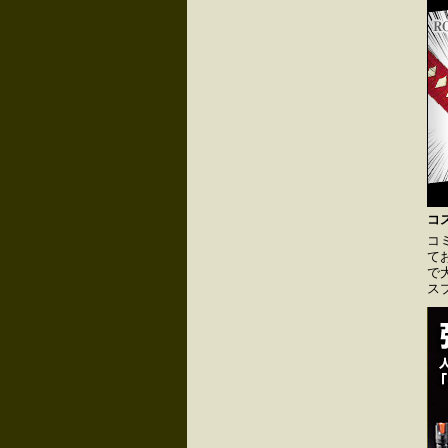
コ
コ
て
で
ス