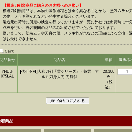
【模造刀剣類商品ご購入のお客様へのお願い】
模造刀剣類商品は、本物の製作過程とは全く異なることから、塗装ムラや
の傷、メッキ剥がれなどが発生する場合がございます。
製造元出荷時に所定の検査を行っておりますが、更に弊社では出荷時に十
点検を行い、許容範囲の商品のみ出荷させていただいております。
従いまして、塗装ムラや刀身の傷、メッキ剥がれなどの理由による交換・
はお受けできません。
商品番号
商品名
単価
選択/個
YNEU-
[代引不可]大和刀剣『雲シリーズ』 - 茶雲 ア
20,100
075LAL
円
ルミ刀身大刀:刀袋付
（税
込）
新着商品