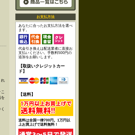
お支払方法
あなたに合ったお支払方法を選べ
ます。
代金引き換えは配送業者に直接お
支払いください。手数料500円の
追加をお願いします。
【取扱いクレジットカー
ド】
され
そこ
【送料】
脂を
巻く
送料は全国一律700円。1万円以
上お買上げで送料無料！
ま