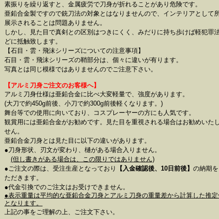
素振りを繰り返すと、金属疲労で刀身が折れることがあり危険です。
亜鉛合金製ですので銃刀法の対象とはなりませんので、インテリアとして
展示されることは問題ありません。
しかし、見た目で真剣との区別はつきにくく、みだりに持ち歩けば軽犯罪
どに抵触致します。
【石目・雲・飛沫シリーズについての注意事項】
石目・雲・飛沫シリーズの鞘部分は、個々に違いが有ります。
写真とは同じ模様ではありませんのでご注意下さい。
【アルミ刀身ご注文のお客様へ】
アルミ刀身仕様は亜鉛合金に比べ大変軽量で、強度があります。
(大刀で約450g前後、小刀で約300g前後軽くなります。)
舞台等での使用に向いており、コスプレーヤーの方にも人気です。
観賞用には亜鉛合金がお勧めです。見た目を重視される場合はお勧めいた
せん。
亜鉛合金刀身とは見た目に以下の違いがあります。
●刀身形状、刃文が変わり、樋がある場合入りません。
(但し書きがある場合は、この限りではありません)
●ご注文の際は、受注生産となっており
【入金確認後、10日前後】
の納期を
ただきます。
●代金引換でのご注文はお受けできません。
●表示重量は平均的な亜鉛合金刀身とアルミ刀身の重量差から計算した推定
となります。
上記の事をご理解の上、ご注文下さい。