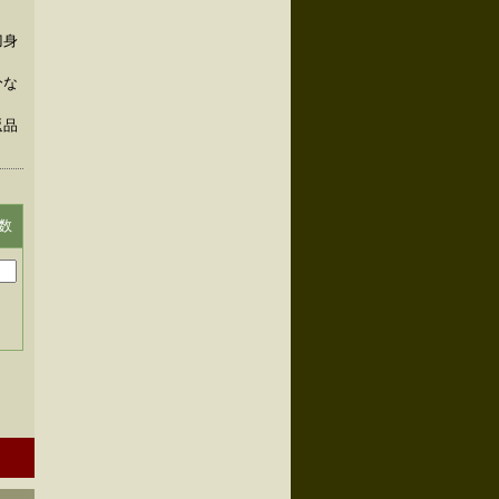
刀身
分な
返品
数