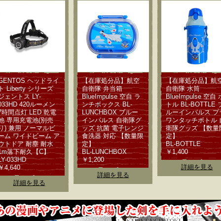
GENTOS ヘッドライ
【在庫処分品】航空
【在庫処分品】航
ト Liberty シリーズ
自衛隊 弁当箱
自衛隊 水筒
ジェントス LY-
BlueImpulse 空自 ラ
BlueImpulse 空自 
033HD 420ルーメン
ンチボックス BL-
トル BL-BOTTLE 
7時間点灯 LED 乾電
LUNCHBOX ブルー
ルーインパルス プ
池 専用充電池(別売
インパルス 自衛隊グ
ワンタッチボトル 
り) 兼用 ノーマルビ
ッズ 抗菌 電子レンジ
衛隊グッズ 【数量
ーム ワイドビーム ア
食洗器 対応 【数量限
定】
ウトドア 耐塵 耐水
定】
BL-BOTTLE
1m落下耐久【C】
BL-LUNCHBOX
￥1,400
LY-033HD
￥1,200
詳細を見る
￥4,640
詳細を見る
詳細を見る