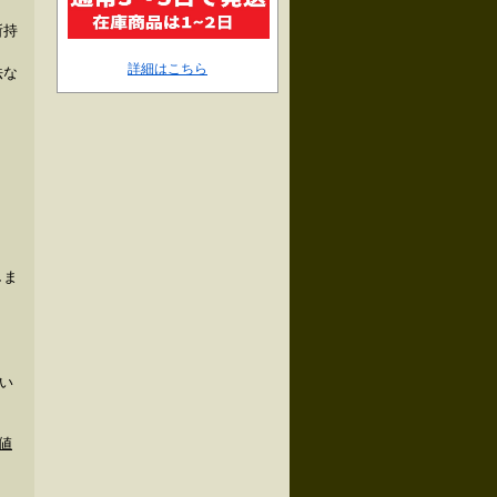
所持
詳細はこちら
法な
しま
い
値