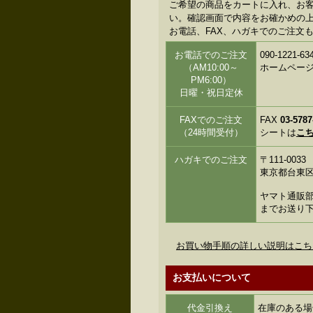
ご希望の商品をカートに入れ、お
い。確認画面で内容をお確かめの上、
お電話、FAX、ハガキでのご注文
お電話でのご注文
090-122
（AM10:00～
ホームペー
PM6:00）
日曜・祝日定休
FAXでのご注文
FAX
03-5787
（24時間受付）
シートは
こ
ハガキでのご注文
〒111-0033
東京都台東区花
ヤマト通販部
までお送り
お買い物手順の詳しい説明はこち
お支払いについて
代金引換え
在庫のある場