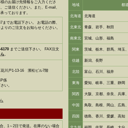
客様のお届け先情報をご入力くださ
地域
都
ご送信ください。また、E-mail、
も承っております。
北海道
北海道
1-6347までお電話下さい。 お電話の際、
北東北
青森、岩手、秋田
ジよりのご注文をお知らせください。
南東北
宮城、山形、福島
-6170
までご送信下さい。 FAX注文
関東
茨城、栃木、群馬、埼玉
ちら
。
信越
新潟、長野
川戸1-13-16 濱松ビル7階
北陸
富山、石川、福井
P係
東海
愛知、岐阜、三重、静岡
下さい。
関西
大阪、京都、奈良、兵庫
ら
中国
鳥取、島根、岡山、広島
四国
徳島、香川、愛媛、高知
合、1～2日で発送。在庫のない場合
北九州
福岡、佐賀、長崎、大分