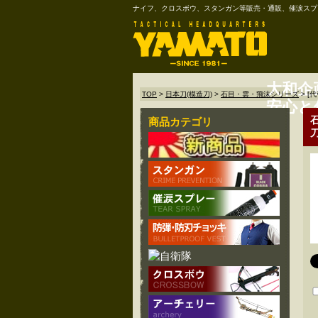
ナイフ、クロスボウ、スタンガン等販売・通販、催涙スプ
大和企
TOP
>
日本刀(模造刀)
>
石目・雲・飛沫シリーズ
>
[
安心と
商品カテゴリ