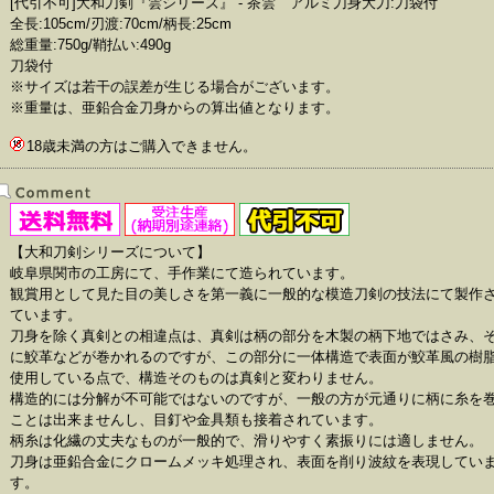
[代引不可]大和刀剣『雲シリーズ』 - 茶雲 アルミ刀身大刀:刀袋付
全長:105cm/刃渡:70cm/柄長:25cm
総重量:750g/鞘払い:490g
刀袋付
※サイズは若干の誤差が生じる場合がございます。
※重量は、亜鉛合金刀身からの算出値となります。
18歳未満の方はご購入できません。
【大和刀剣シリーズについて】
岐阜県関市の工房にて、手作業にて造られています。
観賞用として見た目の美しさを第一義に一般的な模造刀剣の技法にて製作
ています。
刀身を除く真剣との相違点は、真剣は柄の部分を木製の柄下地ではさみ、
に鮫革などが巻かれるのですが、この部分に一体構造で表面が鮫革風の樹
使用している点で、構造そのものは真剣と変わりません。
構造的には分解が不可能ではないのですが、一般の方が元通りに柄に糸を
ことは出来ませんし、目釘や金具類も接着されています。
柄糸は化繊の丈夫なものが一般的で、滑りやすく素振りには適しません。
刀身は亜鉛合金にクロームメッキ処理され、表面を削り波紋を表現してい
す。