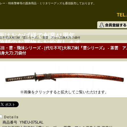
レー・特殊警棒等の護身用品・ミリタリーグッズも通信販売しております。
TEL.
画はおかげ様で創業41周年
代引不可]大和刀剣『雲シリーズ』 - 茶雲 アルミ刀身大刀:刀袋付
信頼のお買物をお約束します。
石目・雲・飛沫シリーズ - [代引不可]大和刀剣『雲シリーズ』 - 茶雲 
刀身大刀:刀袋付
※画像をクリックすると拡大してご覧いただけます。
商品番号 YNEU-075LAL