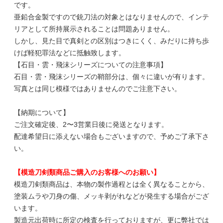
です。
亜鉛合金製ですので銃刀法の対象とはなりませんので、インテ
リアとして所持展示されることは問題ありません。
しかし、見た目で真剣との区別はつきにくく、みだりに持ち歩
けば軽犯罪法などに抵触致します。
【石目・雲・飛沫シリーズについての注意事項】
石目・雲・飛沫シリーズの鞘部分は、個々に違いが有ります。
写真とは同じ模様ではありませんのでご注意下さい。
【納期について】
ご注文確定後、2〜3営業日後に発送となります。
配達希望日に添えない場合もございますので、予めご了承下さ
い。
【模造刀剣類商品ご購入のお客様へのお願い】
模造刀剣類商品は、本物の製作過程とは全く異なることから、
塗装ムラや刀身の傷、メッキ剥がれなどが発生する場合がござ
います。
製造元出荷時に所定の検査を行っておりますが、更に弊社では