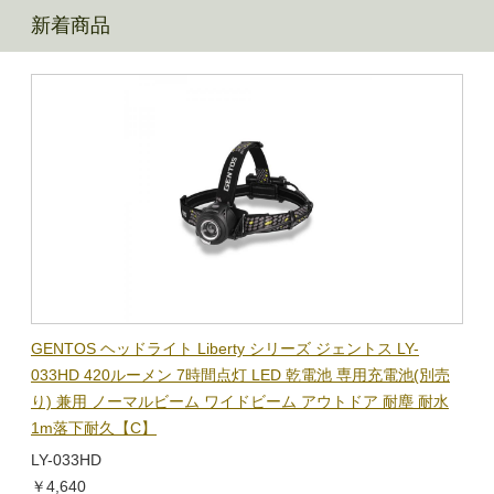
新着商品
BL-
GENTOS ヘッドライト Liberty シリーズ ジェントス LY-
【在
隊グッ
033HD 420ルーメン 7時間点灯 LED 乾電池 専用充電池(別売
ック
り) 兼用 ノーマルビーム ワイドビーム アウトドア 耐塵 耐水
電子
1m落下耐久【C】
BL-
LY-033HD
￥1,
￥4,640