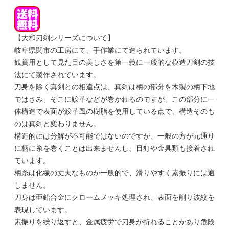
【大和刀剣シリーズについて】
岐阜県関市の工房にて、手作業にて造られています。
観賞用として見た目の美しさを第一義に一般的な模造刀剣の技
法にて製作されています。
刀身を除く真剣との相違点は、真剣は柄の部分を木製の柄下地
ではさみ、そこに鮫革などが巻かれるのですが、この部分に一
体構造で表面が鮫革風の樹脂を使用している点で、構造そのも
のは真剣と変わりません。
構造的には分解が不可能ではないのですが、一般の方が元通り
に柄に糸を巻くことは出来ませんし、目釘や金具類も接着され
ています。
柄糸は化繊の丈夫なものが一般的で、滑りやすく素振りには適
しません。
刀身は亜鉛合金にクロームメッキ処理され、表面を削り波紋を
表現しています。
素振りを繰り返すと、金属疲労で刀身が折れることがあり危険