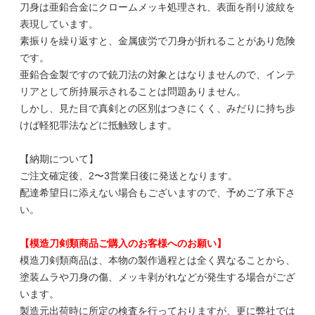
刀身は亜鉛合金にクロームメッキ処理され、表面を削り波紋を
表現しています。
素振りを繰り返すと、金属疲労で刀身が折れることがあり危険
です。
亜鉛合金製ですので銃刀法の対象とはなりませんので、インテ
リアとして所持展示されることは問題ありません。
しかし、見た目で真剣との区別はつきにくく、みだりに持ち歩
けば軽犯罪法などに抵触致します。
【納期について】
ご注文確定後、2〜3営業日後に発送となります。
配達希望日に添えない場合もございますので、予めご了承下さ
い。
【模造刀剣類商品ご購入のお客様へのお願い】
模造刀剣類商品は、本物の製作過程とは全く異なることから、
塗装ムラや刀身の傷、メッキ剥がれなどが発生する場合がござ
います。
製造元出荷時に所定の検査を行っておりますが、更に弊社では