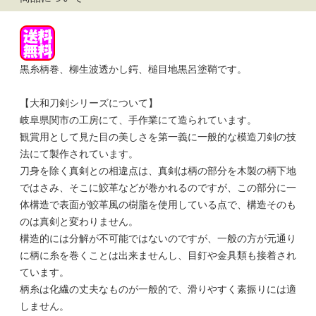
黒糸柄巻、柳生波透かし鍔、槌目地黒呂塗鞘です。
【大和刀剣シリーズについて】
岐阜県関市の工房にて、手作業にて造られています。
観賞用として見た目の美しさを第一義に一般的な模造刀剣の技
法にて製作されています。
刀身を除く真剣との相違点は、真剣は柄の部分を木製の柄下地
ではさみ、そこに鮫革などが巻かれるのですが、この部分に一
体構造で表面が鮫革風の樹脂を使用している点で、構造そのも
のは真剣と変わりません。
構造的には分解が不可能ではないのですが、一般の方が元通り
に柄に糸を巻くことは出来ませんし、目釘や金具類も接着され
ています。
柄糸は化繊の丈夫なものが一般的で、滑りやすく素振りには適
しません。