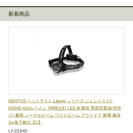
新着商品
BL-
GENTOS ヘッドライト Liberty シリーズ ジェントス LY-
【在
隊グッ
033HD 420ルーメン 7時間点灯 LED 乾電池 専用充電池(別売
ック
り) 兼用 ノーマルビーム ワイドビーム アウトドア 耐塵 耐水
電子
1m落下耐久【C】
BL-
LY-033HD
￥1,