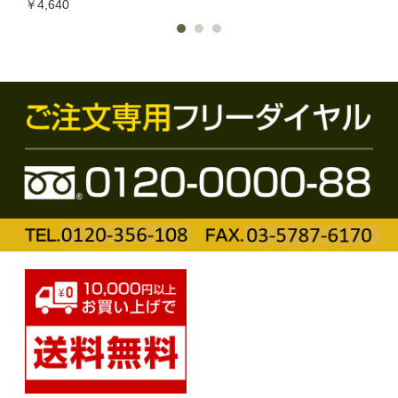
￥4,640