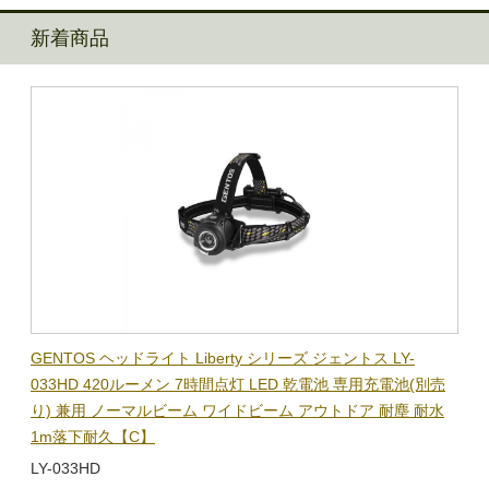
新着商品
BL-
GENTOS ヘッドライト Liberty シリーズ ジェントス LY-
【在
隊グッ
033HD 420ルーメン 7時間点灯 LED 乾電池 専用充電池(別売
ック
り) 兼用 ノーマルビーム ワイドビーム アウトドア 耐塵 耐水
電子
1m落下耐久【C】
BL-
LY-033HD
￥1,