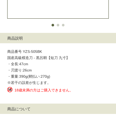
商品説明
商品番号 YZS-505BK
国産高級模造刀 - 黒呂鞘【短刀 九寸】
・全長:47cm
・刃渡り:26cm
・重量:390g(鞘払い:270g)
※若干の誤差が生じます。
18歳未満の方はご購入できません。
商品について