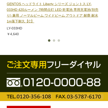
BL-
GENTOS ヘッドライト Liberty シリーズ ジェントス LY-
【在
隊グッ
033HD 420ルーメン 7時間点灯 LED 乾電池 専用充電池(別売
ック
り) 兼用 ノーマルビーム ワイドビーム アウトドア 耐塵 耐水
電子
1m落下耐久【C】
BL-
LY-033HD
￥1,
￥4,640