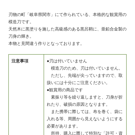
刃物の町「岐阜県関市」にて作られている、本格的な観賞用の
模造刀です。
天然木に黒塗りを施した高級感のある黒呂鞘に、亜鉛合金製の
刀身の輝き。
本物と見間違う作りとなっております。
注意事項
●刃は付いていません
模造刀のため、刃は付いていません。
ただし、先端が尖っていますので、取
扱いには十分にご注意ください。
●観賞用の商品です
素振り等を繰り返しますと、刀身が折
れたり、破損の原因となります。
また携帯に際しては、布を巻く、袋に
入れる等、周囲から見えないようにする
必要があります。
所持、購入に際して特別な「許可・資