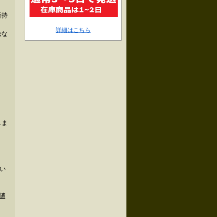
所持
詳細はこちら
法な
しま
い
値