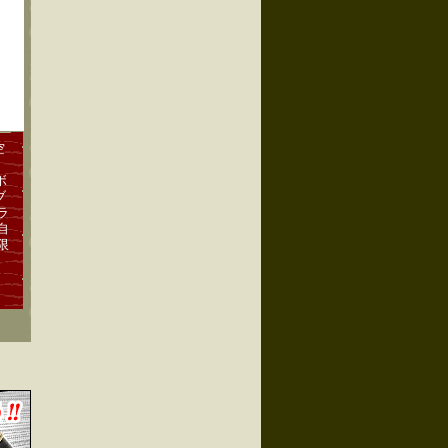
空
ボ
ブ
ラ
自
限