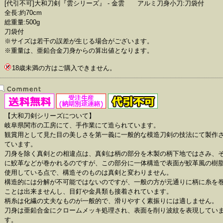
[代引不可]大和刀剣『雲シリーズ』 - 金雲 アルミ刀身小刀:刀袋付
全長:約70cm
総重量:500g
刀袋付
※サイズは若干の誤差が生じる場合がございます。
※重量は、亜鉛合金刀身からの算出値となります。
18歳未満の方はご購入できません。
【大和刀剣シリーズについて】
岐阜県関市の工房にて、手作業にて造られています。
観賞用として見た目の美しさを第一義に一般的な模造刀剣の技法にて製作
ています。
刀身を除く真剣との相違点は、真剣は柄の部分を木製の柄下地ではさみ、
に鮫革などが巻かれるのですが、この部分に一体構造で表面が鮫革風の樹
使用している点で、構造そのものは真剣と変わりません。
構造的には分解が不可能ではないのですが、一般の方が元通りに柄に糸を
ことは出来ませんし、目釘や金具類も接着されています。
柄糸は化繊の丈夫なものが一般的で、滑りやすく素振りには適しません。
刀身は亜鉛合金にクロームメッキ処理され、表面を削り波紋を表現してい
す。