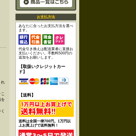
お支払方法
あなたに合ったお支払方法を選べ
ます。
代金引き換えは配送業者に直接お
支払いください。手数料500円の
追加をお願いします。
【取扱いクレジットカー
ド】
され
そこ
【送料】
脂を
巻く
送料は全国一律700円。1万円以
上お買上げで送料無料！
ま