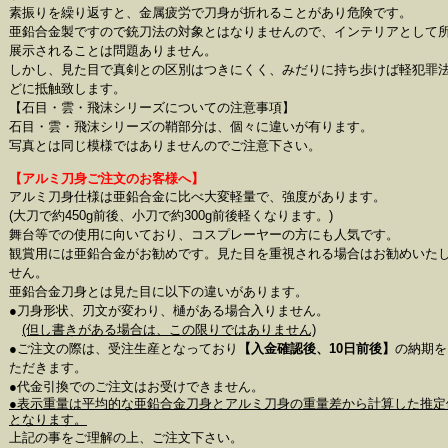
素振りを繰り返すと、金属疲労で刀身が折れることがあり危険です。
亜鉛合金製ですので銃刀法の対象とはなりませんので、インテリアとして
展示されることは問題ありません。
しかし、見た目で真剣との区別はつきにくく、みだりに持ち歩けば軽犯罪
どに抵触致します。
【石目・雲・飛沫シリーズについての注意事項】
石目・雲・飛沫シリーズの鞘部分は、個々に違いが有ります。
写真とは同じ模様ではありませんのでご注意下さい。
【アルミ刀身ご注文のお客様へ】
アルミ刀身仕様は亜鉛合金に比べ大変軽量で、強度があります。
(大刀で約450g前後、小刀で約300g前後軽くなります。)
舞台等での使用に向いており、コスプレーヤーの方にも人気です。
観賞用には亜鉛合金がお勧めです。見た目を重視される場合はお勧めいた
せん。
亜鉛合金刀身とは見た目に以下の違いがあります。
●刀身形状、刃文が変わり、樋がある場合入りません。
(但し書きがある場合は、この限りではありません)
●ご注文の際は、受注生産となっており
【入金確認後、10日前後】
の納期を
ただきます。
●代金引換でのご注文はお受けできません。
●表示重量は平均的な亜鉛合金刀身とアルミ刀身の重量差から計算した推定
となります。
上記の事をご理解の上、ご注文下さい。