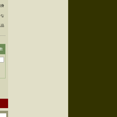
刀身
分な
返品
数