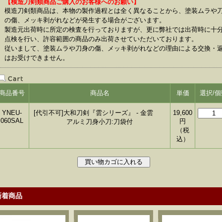
【模造刀剣類商品ご購入のお客様へのお願い】
模造刀剣類商品は、本物の製作過程とは全く異なることから、塗装ムラや
の傷、メッキ剥がれなどが発生する場合がございます。
製造元出荷時に所定の検査を行っておりますが、更に弊社では出荷時に十
点検を行い、許容範囲の商品のみ出荷させていただいております。
従いまして、塗装ムラや刀身の傷、メッキ剥がれなどの理由による交換・
はお受けできません。
商品番号
商品名
単価
選択/個
YNEU-
[代引不可]大和刀剣『雲シリーズ』 - 金雲
19,600
060SAL
円
アルミ刀身小刀:刀袋付
（税
込）
新着商品