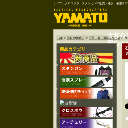
ナイフ、クロスボウ、スタンガン等販売・通販、催涙スプ
大和企
TOP
>
日本刀(模造刀)
>
石目・雲・飛沫シリーズ
>
[
安心と
商品カテゴリ