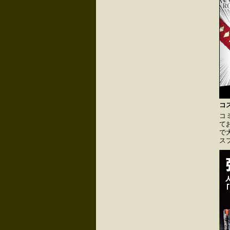
コ
コ
て
で
ス