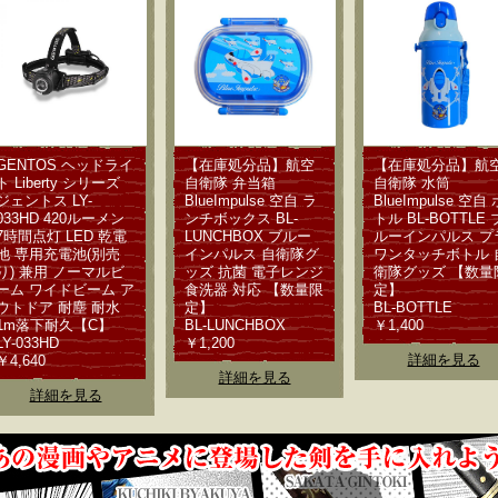
GENTOS ヘッドライ
【在庫処分品】航空
【在庫処分品】航
ト Liberty シリーズ
自衛隊 弁当箱
自衛隊 水筒
ジェントス LY-
BlueImpulse 空自 ラ
BlueImpulse 空自 
033HD 420ルーメン
ンチボックス BL-
トル BL-BOTTLE 
7時間点灯 LED 乾電
LUNCHBOX ブルー
ルーインパルス プ
池 専用充電池(別売
インパルス 自衛隊グ
ワンタッチボトル 
り) 兼用 ノーマルビ
ッズ 抗菌 電子レンジ
衛隊グッズ 【数量
ーム ワイドビーム ア
食洗器 対応 【数量限
定】
ウトドア 耐塵 耐水
定】
BL-BOTTLE
1m落下耐久【C】
BL-LUNCHBOX
￥1,400
LY-033HD
￥1,200
詳細を見る
￥4,640
詳細を見る
詳細を見る