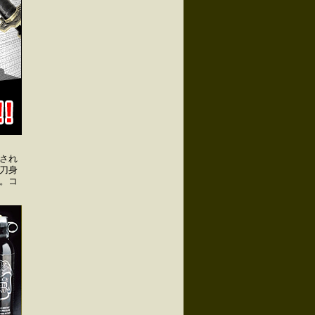
され
刀身
。コ