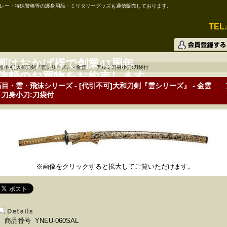
レー・特殊警棒等の護身用品・ミリタリーグッズも通信販売しております。
TEL.
画はおかげ様で創業41周年
代引不可]大和刀剣『雲シリーズ』 - 金雲 アルミ刀身小刀:刀袋付
信頼のお買物をお約束します。
石目・雲・飛沫シリーズ - [代引不可]大和刀剣『雲シリーズ』 - 金雲
ミ刀身小刀:刀袋付
※画像をクリックすると拡大してご覧いただけます。
商品番号 YNEU-060SAL