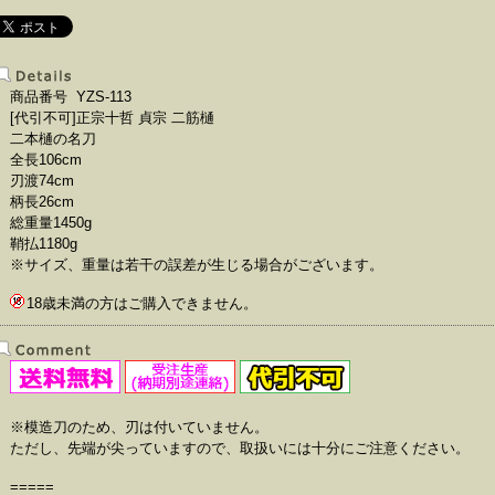
商品番号 YZS-113
[代引不可]正宗十哲 貞宗 二筋樋
二本樋の名刀
全長106cm
刃渡74cm
柄長26cm
総重量1450g
鞘払1180g
※サイズ、重量は若干の誤差が生じる場合がございます。
18歳未満の方はご購入できません。
※模造刀のため、刃は付いていません。
ただし、先端が尖っていますので、取扱いには十分にご注意ください。
=====