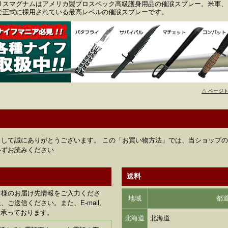
リスマグナムはアメリカ製プロスペック高級護身用品の催涙スプレー。米軍、F
で正式に採用されている最高レベルの催涙スプレーです。
△ ページ
して誠にありがとうございます。 この「お買い物方法」では、当ショップ
必ずお読みください
送料
客様のお届け先情報をご入力くださ
地域
都
ご送信ください。また、E-mail、
も承っております。
北海道
北海道