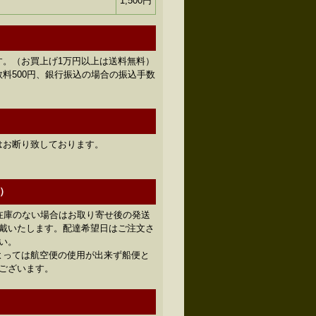
1,500円
す。（お買上げ1万円以上は送料無料）
料500円、銀行振込の場合の振込手数
はお断り致しております。
）
在庫のない場合はお取り寄せ後の発送
頂戴いたします。配達希望日はご注文さ
い。
よっては航空便の使用が出来ず船便と
ございます。