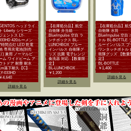
GENTOS ヘッドライ
【在庫処分品】航空
【在庫処分品】航
ト Liberty シリーズ
自衛隊 弁当箱
自衛隊 水筒
ジェントス LY-
BlueImpulse 空自 ラ
BlueImpulse 空自 
033HD 420ルーメン
ンチボックス BL-
トル BL-BOTTLE 
7時間点灯 LED 乾電
LUNCHBOX ブルー
ルーインパルス プ
池 専用充電池(別売
インパルス 自衛隊グ
ワンタッチボトル 
り) 兼用 ノーマルビ
ッズ 抗菌 電子レンジ
衛隊グッズ 【数量
ーム ワイドビーム ア
食洗器 対応 【数量限
定】
ウトドア 耐塵 耐水
定】
BL-BOTTLE
1m落下耐久【C】
BL-LUNCHBOX
￥1,400
LY-033HD
￥1,200
詳細を見る
￥4,640
詳細を見る
詳細を見る