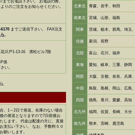
1-6347までお電話下さい。 お電話の際、
北東北
青森、岩手、秋田
ジよりのご注文をお知らせください。
南東北
宮城、山形、福島
-6170
までご送信下さい。 FAX注文
関東
茨城、栃木、群馬、埼玉
ちら
。
信越
新潟、長野
川戸1-13-16 濱松ビル7階
北陸
富山、石川、福井
P係
東海
愛知、岐阜、三重、静岡
下さい。
関西
大阪、京都、奈良、兵庫
ら
中国
鳥取、島根、岡山、広島
四国
徳島、香川、愛媛、高知
合、1～2日で発送。在庫のない場合
北九州
福岡、佐賀、長崎、大分
後の発送となりますので7日前後お
たします。 代金は配達の方に、直接
南九州
熊本、宮崎、鹿児島
お支払い下さい。 なお、手数料５０
お願いします。