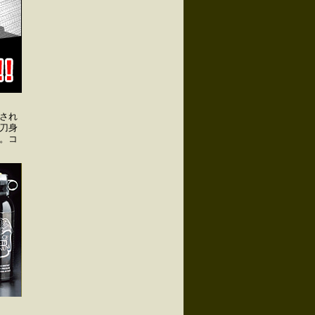
され
刀身
。コ