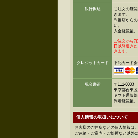
銀行振込
ご注文の確認
きます。
※当店からの
い。
入金確認後、
ご注文から7
日以降過ぎた
きます。
クレジットカード
下記カード会
現金書留
〒111-0033
東京都台東区花
ヤマト通販部
到着確認後、
個人情報の取扱いについて
お客様のご住所などの個人情報は
ご連絡・ご案内・ご挨拶など以外