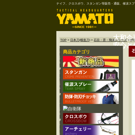
ナイフ、クロスボウ、スタンガン等販売・通販、催涙スプ
大和企
TOP
>
日本刀(模造刀)
>
石目・雲・飛沫シリーズ
>
[
安心と
商品カテゴリ