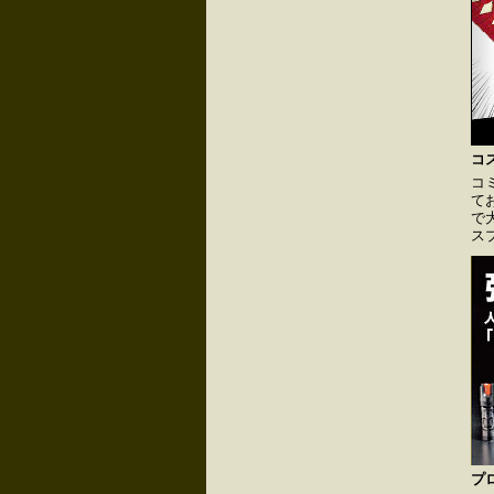
コ
コ
て
で
ス
プ