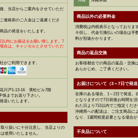
沖縄
沖縄本島
後、当店からご案内をさせていただ
商品以外の必要料金
ご連絡前のご入金はご遠慮くださ
消費税は内税表示となっておりま
商品の発送をいたします。
※但し、代金引換払いの場合は手数
料が別途かかります。
日以内にお振込をお願い致します。7
場合は、キャンセルとさせていただ
商品の返品交換
社がご利用できます。
お客様都合での商品の返品・交換
あらかじめ、ご了承ください。
お届けについて（3～7日で発送
川戸1-13-16 濱松ビル7階
在庫のある場合、1～2日で発送。
P係までお送り下さい。
となりますので7日前後お時間を
発送いたします。
れた日より7日以内でご指定くださ
沖縄県への配送は、ご注文商品に
なり、1週間程度必要となる場合が
、取り扱いに十分注意し、当店よりの
不良品について
には使用いたしません。