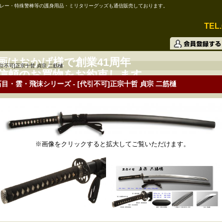
レー・特殊警棒等の護身用品・ミリタリーグッズも通信販売しております。
TEL.
画はおかげ様で創業41周年
代引不可]正宗十哲 貞宗 二筋樋
信頼のお買物をお約束します。
石目・雲・飛沫シリーズ - [代引不可]正宗十哲 貞宗 二筋樋
※画像をクリックすると拡大してご覧いただけます。