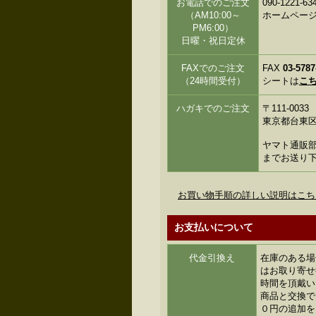
お電話でのご注文
090-122
（AM10:00～
ホームペー
PM6:00）
日曜・祝日定休
FAXでのご注文
FAX
03-5787
（24時間受付）
シートは
こ
ハガキでのご注文
〒111-0033
東京都台東区花
ヤマト通販部
までお送り
お買い物手順の詳しい説明はこち
お支払いについて
代金引換え
在庫のある場
はお取り寄せ
時間を頂戴い
商品と交換で
０円の追加を