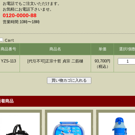
お電話でもご注文いただけます。
お気軽にお電話下さいませ。
0120-0000-88
営業時間:10時〜18時
商品番号
商品名
単価
選択/個
YZS-113
[代引不可]正宗十哲 貞宗 二筋樋
93,700
円
（税込）
新着商品