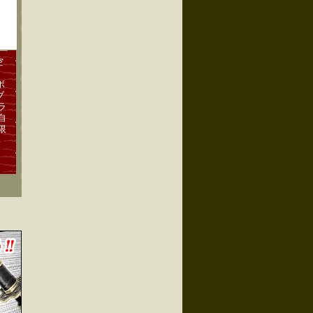
空
ボ
ブ
ラ
自
限