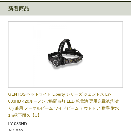
新着商品
BL-
GENTOS ヘッドライト Liberty シリーズ ジェントス LY-
【在
隊グッ
033HD 420ルーメン 7時間点灯 LED 乾電池 専用充電池(別売
ック
り) 兼用 ノーマルビーム ワイドビーム アウトドア 耐塵 耐水
電子
1m落下耐久【C】
BL-
LY-033HD
￥1,
￥4,640