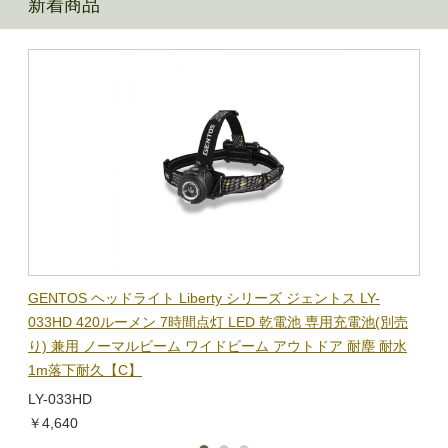
新着商品
BL-
GENTOS ヘッドライト Liberty シリーズ ジェントス LY-
【在
隊グッ
033HD 420ルーメン 7時間点灯 LED 乾電池 専用充電池(別売
ック
り) 兼用 ノーマルビーム ワイドビーム アウトドア 耐塵 耐水
電子
1m落下耐久【C】
BL-
LY-033HD
￥1,
￥4,640