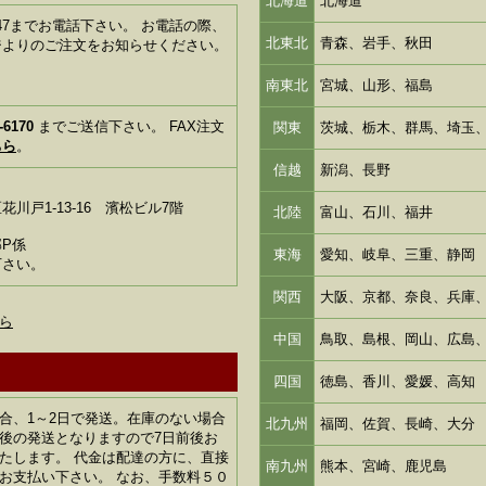
北海道
北海道
1-6347までお電話下さい。 お電話の際、
北東北
青森、岩手、秋田
ジよりのご注文をお知らせください。
南東北
宮城、山形、福島
-6170
までご送信下さい。 FAX注文
関東
茨城、栃木、群馬、埼玉
ちら
。
信越
新潟、長野
川戸1-13-16 濱松ビル7階
北陸
富山、石川、福井
P係
東海
愛知、岐阜、三重、静岡
下さい。
関西
大阪、京都、奈良、兵庫
ら
中国
鳥取、島根、岡山、広島
四国
徳島、香川、愛媛、高知
合、1～2日で発送。在庫のない場合
北九州
福岡、佐賀、長崎、大分
後の発送となりますので7日前後お
たします。 代金は配達の方に、直接
南九州
熊本、宮崎、鹿児島
お支払い下さい。 なお、手数料５０