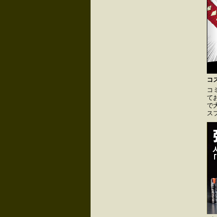
コ
コ
て
で
ス