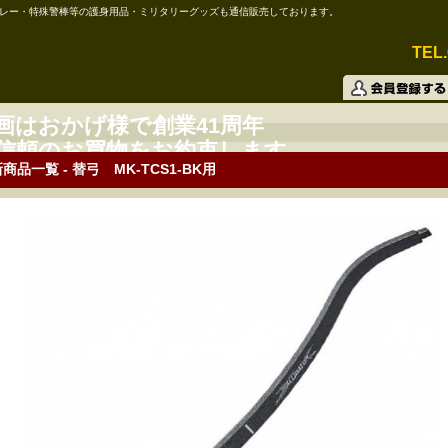
レー・特殊警棒等の護身用品・ミリタリーグッズも通信販売しております。
TEL.
画はおかげ様で創業41周年
信頼のお買物をお約束します。
商品一覧 - 替弓 MK-TCS1-BK用