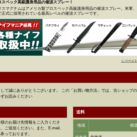
ロスペック高級護身用品の催涙スプレー！
リスマグナムはアメリカ製プロスペック高級護身用品の催涙スプレー。米軍、F
で正式に採用されている最高レベルの催涙スプレーです。
△ ページ
して誠にありがとうございます。 この「お買い物方法」では、当ショップ
必ずお読みください
送料
客様のお届け先情報をご入力くださ
地域
都
ご送信ください。また、E-mail、
も承っております。