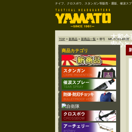
ナイフ、クロスボウ、スタンガン等販売・通販、催涙スプ
大和企
TOP
>
新商品
>
新商品一覧
>
替弓 MK-TCS1-BK用
安心と
新
商品カテゴリ