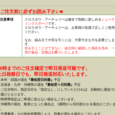
■ご注文前に必ずお読み下さい■
注意事項
クロスボウ・アーチェリーは健全で気軽に楽しめる
シューテ
ィングスポーツ
です。
クロスボウ・アーチェリーは、お客様の良識で正しくご使用
ください。
なお、組み立てや弦を引くには、大変大きな力を必要としま
す。
弦を引くことができない、組立時に破損した場合を含め、一
切の返品・交換はお断りいたします。
15時までのご注文確定で即日発送可能です。
土日祝祭日でも、即日発送対応いたします。
本州・四国の場合
『最短翌日到着』
予定
北海道・九州・沖縄県の場合
『最短翌々日到着』
予定
※ご注文時の、指定日付を「指定なし」にしていただければ、自動的に最短で
お届けとなります。
※時間帯指定はご希望に添えない場合もございます。
※沖縄県の場合、船便となった場合は、1週間から10日程かかる場合がござい
す。
※交通事情・その他自然要因により、到着が遅れる場合もございます。