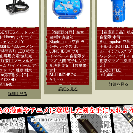
GENTOS ヘッドライ
【在庫処分品】航空
【在庫処分品】航
ト Liberty シリーズ
自衛隊 弁当箱
自衛隊 水筒
ジェントス LY-
BlueImpulse 空自 ラ
BlueImpulse 空自 
033HD 420ルーメン
ンチボックス BL-
トル BL-BOTTLE 
7時間点灯 LED 乾電
LUNCHBOX ブルー
ルーインパルス プ
池 専用充電池(別売
インパルス 自衛隊グ
ワンタッチボトル 
り) 兼用 ノーマルビ
ッズ 抗菌 電子レンジ
衛隊グッズ 【数量
ーム ワイドビーム ア
食洗器 対応 【数量限
定】
ウトドア 耐塵 耐水
定】
BL-BOTTLE
1m落下耐久【C】
BL-LUNCHBOX
￥1,400
LY-033HD
￥1,200
詳細を見る
￥4,640
詳細を見る
詳細を見る