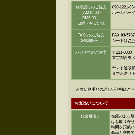
お電話でのご注文
090-122
（AM10:00～
ホームペー
PM6:00）
日曜・祝日定休
FAXでのご注文
FAX
03-5787
（24時間受付）
シートは
こ
ハガキでのご注文
〒111-0033
東京都台東区花
ヤマト通販部
までお送り
お買い物手順の詳しい説明はこち
お支払いについて
代金引換え
在庫のある場
はお取り寄せ
時間を頂戴い
商品と交換で