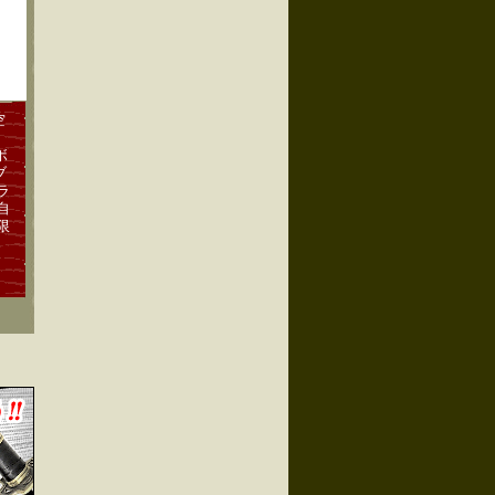
空
ボ
ブ
ラ
自
限