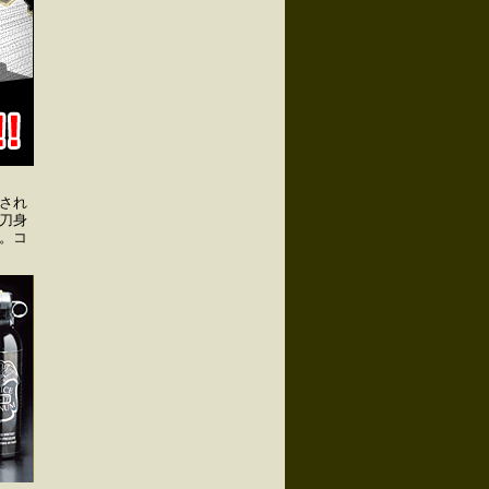
され
刀身
。コ