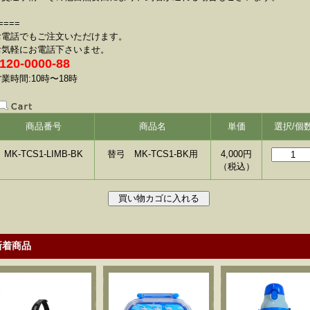
====
お電話でもご注文いただけます。
お気軽にお電話下さいませ。
120-0000-88
業時間:10時〜18時
商品番号
商品名
単価
選択/個
MK-TCS1-LIMB-BK
替弓 MK-TCS1-BK用
4,000
円
（税込）
新着商品