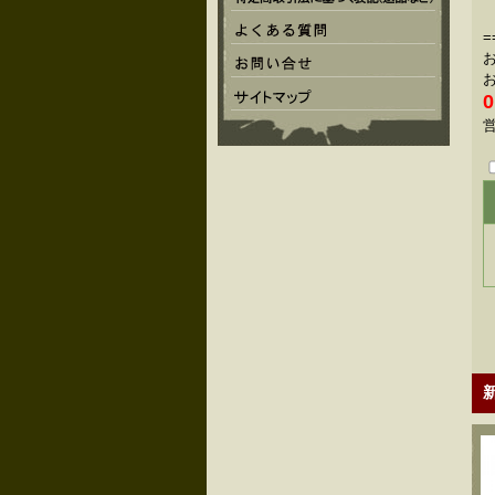
=
0
営