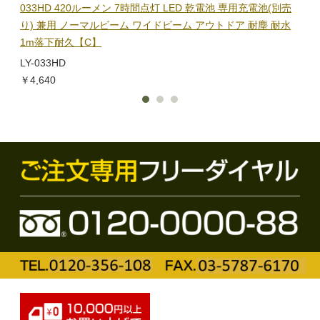
隊グッ
033HD 420ルーメン 7時間点灯 LED 乾電池 専用充電池(別売
ック
り) 兼用 ノーマルビーム ワイドビーム アウトドア 耐塵 耐水
電子
1m落下耐久【C】
BL-
LY-033HD
￥1,
￥4,640