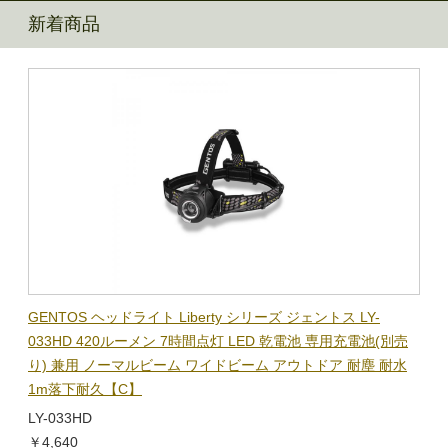
新着商品
BL-
GENTOS ヘッドライト Liberty シリーズ ジェントス LY-
【在
隊グッ
033HD 420ルーメン 7時間点灯 LED 乾電池 専用充電池(別売
ック
り) 兼用 ノーマルビーム ワイドビーム アウトドア 耐塵 耐水
電子
1m落下耐久【C】
BL-
LY-033HD
￥1,
￥4,640