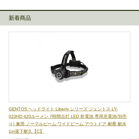
新着商品
BL-
GENTOS ヘッドライト Liberty シリーズ ジェントス LY-
【在
隊グッ
033HD 420ルーメン 7時間点灯 LED 乾電池 専用充電池(別売
ック
り) 兼用 ノーマルビーム ワイドビーム アウトドア 耐塵 耐水
電子
1m落下耐久【C】
BL-