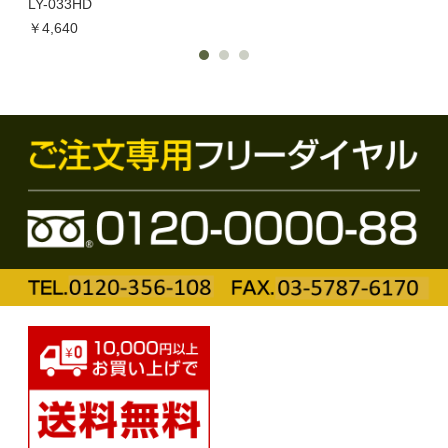
LY-033HD
￥1,
￥4,640