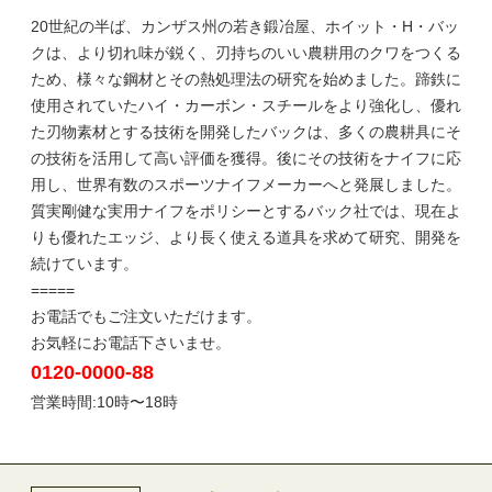
20世紀の半ば、カンザス州の若き鍛冶屋、ホイット・H・バッ
クは、より切れ味が鋭く、刃持ちのいい農耕用のクワをつくる
ため、様々な鋼材とその熱処理法の研究を始めました。蹄鉄に
使用されていたハイ・カーボン・スチールをより強化し、優れ
た刃物素材とする技術を開発したバックは、多くの農耕具にそ
の技術を活用して高い評価を獲得。後にその技術をナイフに応
用し、世界有数のスポーツナイフメーカーへと発展しました。
質実剛健な実用ナイフをポリシーとするバック社では、現在よ
りも優れたエッジ、より長く使える道具を求めて研究、開発を
続けています。
=====
お電話でもご注文いただけます。
お気軽にお電話下さいませ。
0120-0000-88
営業時間:10時〜18時