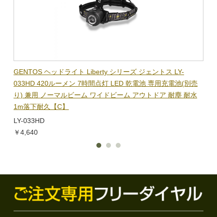
BL-
GENTOS ヘッドライト Liberty シリーズ ジェントス LY-
【在
隊グッ
033HD 420ルーメン 7時間点灯 LED 乾電池 専用充電池(別売
ック
り) 兼用 ノーマルビーム ワイドビーム アウトドア 耐塵 耐水
電子
1m落下耐久【C】
BL-
LY-033HD
￥1,
￥4,640