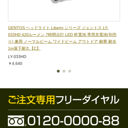
BL-
GENTOS ヘッドライト Liberty シリーズ ジェントス LY-
【在
隊グッ
033HD 420ルーメン 7時間点灯 LED 乾電池 専用充電池(別売
ック
り) 兼用 ノーマルビーム ワイドビーム アウトドア 耐塵 耐水
電子
1m落下耐久【C】
BL-
LY-033HD
￥1,
￥4,640