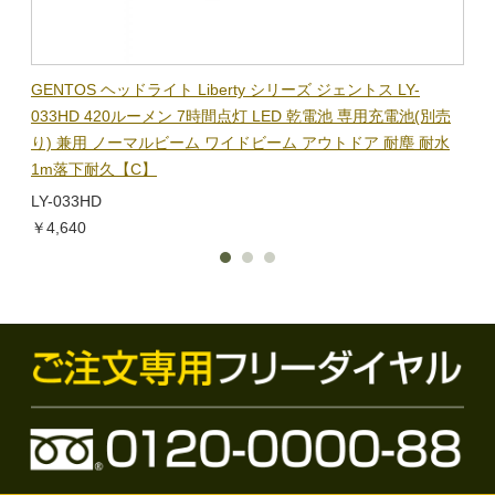
BL-
GENTOS ヘッドライト Liberty シリーズ ジェントス LY-
【在
隊グッ
033HD 420ルーメン 7時間点灯 LED 乾電池 専用充電池(別売
ック
り) 兼用 ノーマルビーム ワイドビーム アウトドア 耐塵 耐水
電子
1m落下耐久【C】
BL-
LY-033HD
￥1,
￥4,640