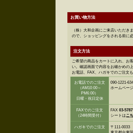
お買い物方法
（株）大和企画にご来店いただきま
ので、ショッピングをされる前に
注文方法
ご希望の商品をカートに入れ、お
い。確認画面で内容をお確かめの上、
お電話、FAX、ハガキでのご注文
お電話でのご注文
090-122
（AM10:00～
ホームペー
PM6:00）
日曜・祝日定休
FAXでのご注文
FAX
03-5787
（24時間受付）
シートは
こ
ハガキでのご注文
〒111-0033
東京都台東区花