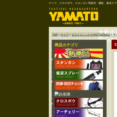
ナイフ、クロスボウ、スタンガン等販売・通販、催涙スプ
大和企
TOP
>
ナイフ
>
ビクトリノックス/VICTORINOX
>
ヤ
安心と
商品カテゴリ