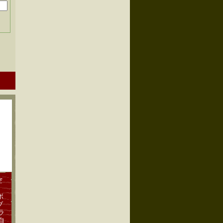
空
ボ
ブ
ラ
自