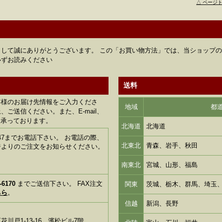
△ ページ
して誠にありがとうございます。 この「お買い物方法」では、当ショップ
必ずお読みください
送料
客様のお届け先情報をご入力くださ
地域
都
ご送信ください。また、E-mail、
も承っております。
北海道
北海道
1-6347までお電話下さい。 お電話の際、
北東北
青森、岩手、秋田
ジよりのご注文をお知らせください。
南東北
宮城、山形、福島
-6170
までご送信下さい。 FAX注文
関東
茨城、栃木、群馬、埼玉
ちら
。
信越
新潟、長野
川戸1-13-16 濱松ビル7階