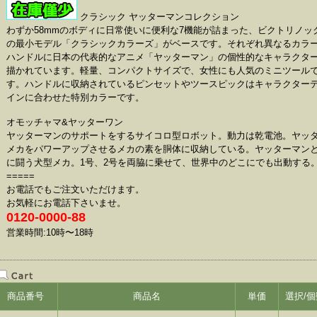
クラシック ヤッターマンコレクション
わずか58mmのボディに日常使いに便利な7機能が詰まった、ビクトリノッ
の最小モデル「クラシックカラーズ」がベースです。それぞれ異なるカラ
ハンドルに日本の代表的なアニメ「ヤッターマン」の個性的なキャラクタ
描かれています。軽量、コンパクトサイズで、女性にも人気のミニツール
す。ハンドルに収納されているピンセットやツースピックはキャラクター
インに合わせた特別カラーです。
オモッチャマ&ヤッターワン
ヤッターマンのサポートをするサイコロ型ロボット。動力は乾電池。ヤッ
メカをパワーアップさせるメカの素を胴体に収納している。ヤッターマン
に闘う犬型メカ。1号、2号を両脇に乗せて、世界中のどこにでも出動する
=====
お電話でもご注文いただけます。
お気軽にお電話下さいませ。
0120-0000-88
営業時間:10時〜18時
商品番号
商品名
単価
選択/個