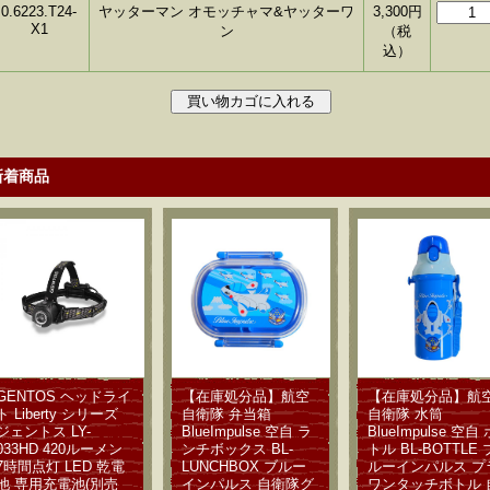
0.6223.T24-
ヤッターマン オモッチャマ&ヤッターワ
3,300
円
X1
ン
（税
込）
新着商品
GENTOS ヘッドライ
【在庫処分品】航空
【在庫処分品】航
ト Liberty シリーズ
自衛隊 弁当箱
自衛隊 水筒
ジェントス LY-
BlueImpulse 空自 ラ
BlueImpulse 空自 
033HD 420ルーメン
ンチボックス BL-
トル BL-BOTTLE 
7時間点灯 LED 乾電
LUNCHBOX ブルー
ルーインパルス プ
池 専用充電池(別売
インパルス 自衛隊グ
ワンタッチボトル 