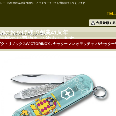
レー・特殊警棒等の護身用品・ミリタリーグッズも通信販売しております。
TEL.
画はおかげ様で創業41周年
ッターマン オモッチャマ&ヤッターワン
信頼のお買物をお約束します。
ビクトリノックス/VICTORINOX - ヤッターマン オモッチャマ&ヤッタ