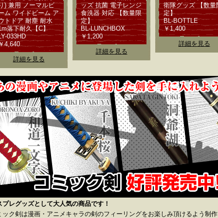
り) 兼用 ノーマルビ
ッズ 抗菌 電子レンジ
衛隊グッズ 【数量
ーム ワイドビーム ア
食洗器 対応 【数量限
定】
ウトドア 耐塵 耐水
定】
BL-BOTTLE
1m落下耐久【C】
BL-LUNCHBOX
￥1,400
LY-033HD
￥1,200
詳細を見る
￥4,640
詳細を見る
詳細を見る
スプレグッズとして大人気の商品です！
ミック剣は漫画・アニメキャラの剣のフィーリングをお楽しみ頂けるよう制作