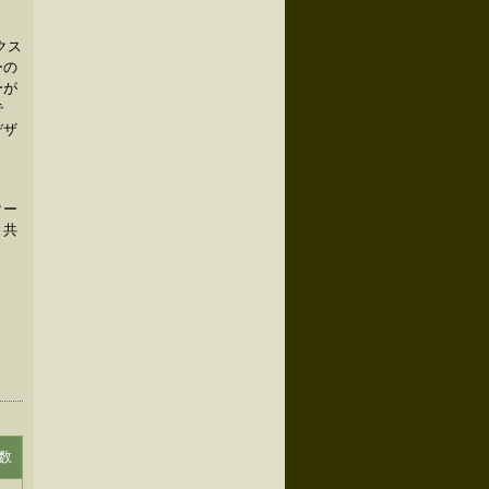
クス
ーの
ーが
で
デザ
ター
と共
。
数