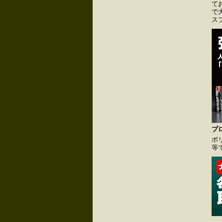
て
で
ス
プ
ポ
等