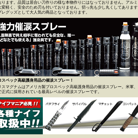
おります。品質は居合い刀作りの様な本物作りにはなっておりません。アルミ
大変軽く、安全のため刃も付いておりません。切っ先も少し丸くしてあります
プレグッズとして大人気の商品となっております。
ロスペック高級護身用品の催涙スプレー！
リスマグナムはアメリカ製プロスペック高級護身用品の催涙スプレー。米軍、F
で正式に採用されている最高レベルの催涙スプレーです。