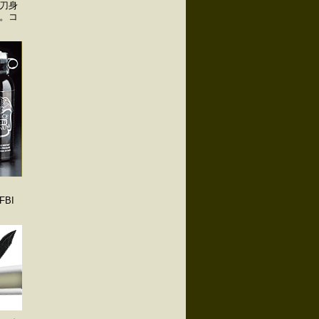
刀身
。コ
BI