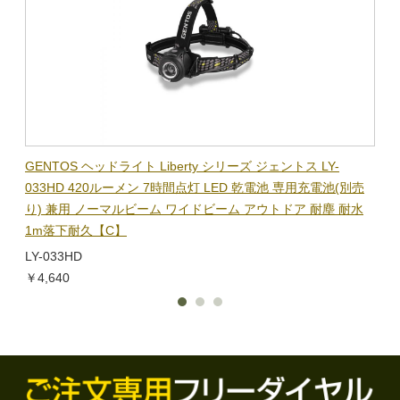
BL-
GENTOS ヘッドライト Liberty シリーズ ジェントス LY-
【在
隊グッ
033HD 420ルーメン 7時間点灯 LED 乾電池 専用充電池(別売
ック
り) 兼用 ノーマルビーム ワイドビーム アウトドア 耐塵 耐水
電子
1m落下耐久【C】
BL-
LY-033HD
￥1,
￥4,640