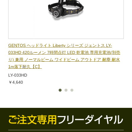
BL-
GENTOS ヘッドライト Liberty シリーズ ジェントス LY-
【在
隊グッ
033HD 420ルーメン 7時間点灯 LED 乾電池 専用充電池(別売
ック
り) 兼用 ノーマルビーム ワイドビーム アウトドア 耐塵 耐水
電子
1m落下耐久【C】
BL-
LY-033HD
￥1,
￥4,640