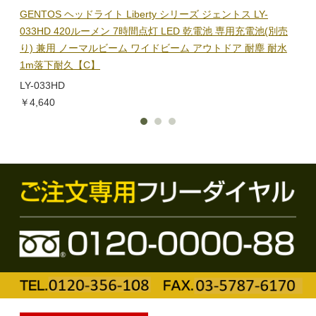
BL-
GENTOS ヘッドライト Liberty シリーズ ジェントス LY-
【在
隊グッ
033HD 420ルーメン 7時間点灯 LED 乾電池 専用充電池(別売
ック
り) 兼用 ノーマルビーム ワイドビーム アウトドア 耐塵 耐水
電子
1m落下耐久【C】
BL-
LY-033HD
￥1,
￥4,640