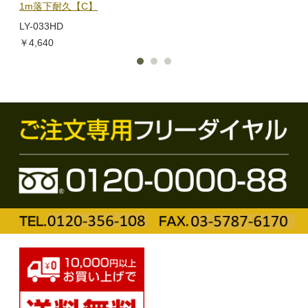
1m落下耐久【C】
BL-
LY-033HD
￥1,
￥4,640