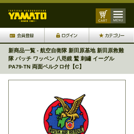
新商品一覧 - 航空自衛隊 新田原基地 新田原救難
隊 パッチ ワッペン 八咫鏡 鷲 刺繡 イーグル
PA79-TN 両面ベルクロ付【C】