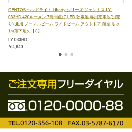
BL-
GENTOS ヘッドライト Liberty シリーズ ジェントス LY-
【在
隊グッ
033HD 420ルーメン 7時間点灯 LED 乾電池 専用充電池(別売
ック
り) 兼用 ノーマルビーム ワイドビーム アウトドア 耐塵 耐水
電子
1m落下耐久【C】
BL-
LY-033HD
￥1,
￥4,640