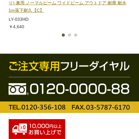
り) 兼用 ノーマルビーム ワイドビーム アウトドア 耐塵 耐水
電子
1m落下耐久【C】
BL-
LY-033HD
￥1,
￥4,640