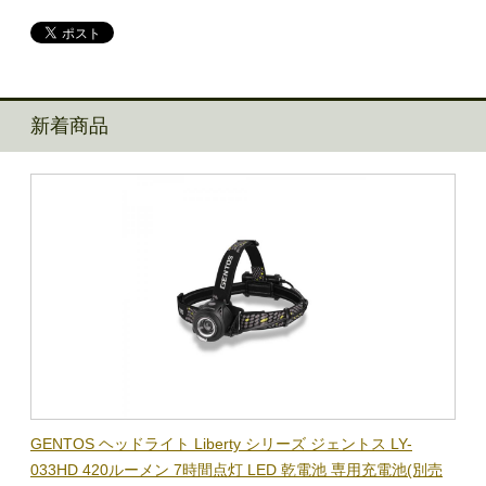
新着商品
BL-
GENTOS ヘッドライト Liberty シリーズ ジェントス LY-
【在
隊グッ
033HD 420ルーメン 7時間点灯 LED 乾電池 専用充電池(別売
ック