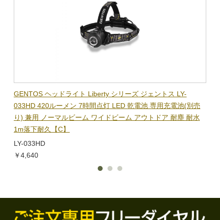
BL-
GENTOS ヘッドライト Liberty シリーズ ジェントス LY-
【在
隊グッ
033HD 420ルーメン 7時間点灯 LED 乾電池 専用充電池(別売
ック
り) 兼用 ノーマルビーム ワイドビーム アウトドア 耐塵 耐水
電子
1m落下耐久【C】
BL-
LY-033HD
￥1,
￥4,640