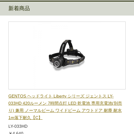
新着商品
BL-
GENTOS ヘッドライト Liberty シリーズ ジェントス LY-
【在
隊グッ
033HD 420ルーメン 7時間点灯 LED 乾電池 専用充電池(別売
ック
り) 兼用 ノーマルビーム ワイドビーム アウトドア 耐塵 耐水
電子
1m落下耐久【C】
BL-
LY-033HD
￥1,
￥4,640