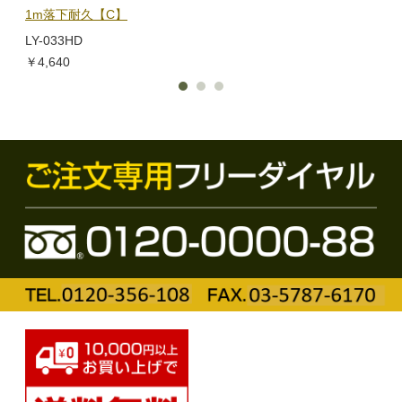
1m落下耐久【C】
BL-
LY-033HD
￥1,
￥4,640