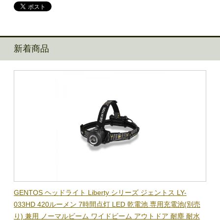
新着商品
BL-
GENTOS ヘッドライト Liberty シリーズ ジェントス LY-
【在
隊グッ
033HD 420ルーメン 7時間点灯 LED 乾電池 専用充電池(別売
ック
り) 兼用 ノーマルビーム ワイドビーム アウトドア 耐塵 耐水
電子