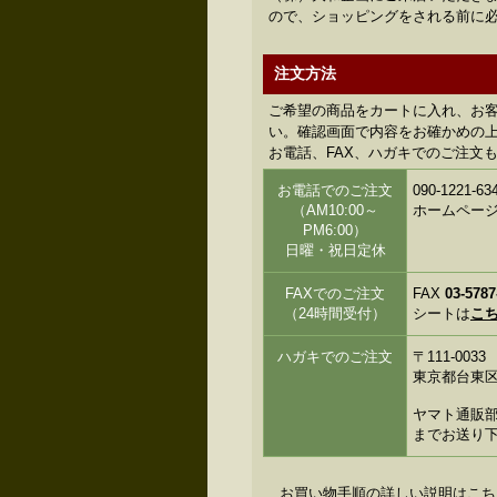
ので、ショッピングをされる前に
注文方法
ご希望の商品をカートに入れ、お
い。確認画面で内容をお確かめの上、
お電話、FAX、ハガキでのご注文
お電話でのご注文
090-122
（AM10:00～
ホームペー
PM6:00）
日曜・祝日定休
FAXでのご注文
FAX
03-5787
（24時間受付）
シートは
こ
ハガキでのご注文
〒111-0033
東京都台東区花
ヤマト通販部
までお送り
お買い物手順の詳しい説明はこち