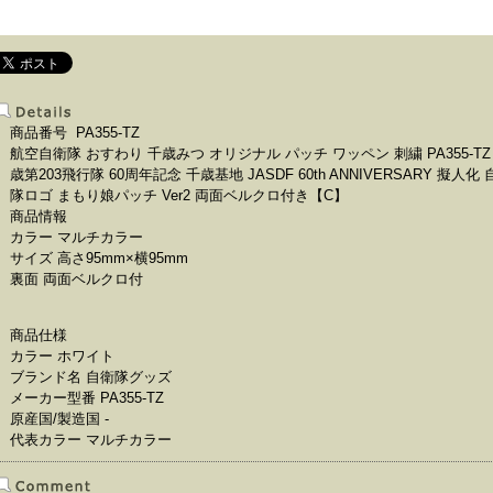
商品番号 PA355-TZ
航空自衛隊 おすわり 千歳みつ オリジナル パッチ ワッペン 刺繍 PA355-TZ
歳第203飛行隊 60周年記念 千歳基地 JASDF 60th ANNIVERSARY 擬人化 
隊ロゴ まもり娘パッチ Ver2 両面ベルクロ付き【C】
商品情報
カラー マルチカラー
サイズ 高さ95mm×横95mm
裏面 両面ベルクロ付
商品仕様
カラー ホワイト
ブランド名 自衛隊グッズ
メーカー型番 PA355-TZ
原産国/製造国 -
代表カラー マルチカラー