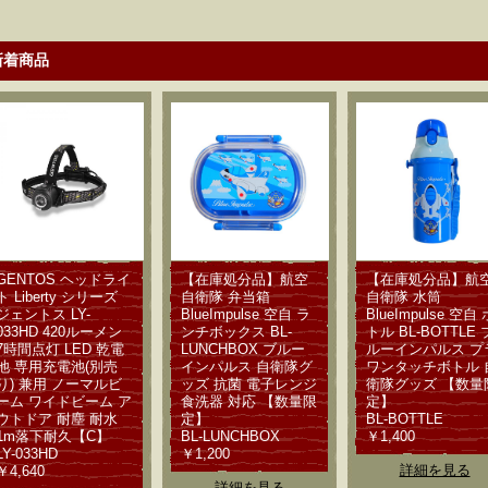
新着商品
GENTOS ヘッドライ
【在庫処分品】航空
【在庫処分品】航
ト Liberty シリーズ
自衛隊 弁当箱
自衛隊 水筒
ジェントス LY-
BlueImpulse 空自 ラ
BlueImpulse 空自 
033HD 420ルーメン
ンチボックス BL-
トル BL-BOTTLE 
7時間点灯 LED 乾電
LUNCHBOX ブルー
ルーインパルス プ
池 専用充電池(別売
インパルス 自衛隊グ
ワンタッチボトル 
り) 兼用 ノーマルビ
ッズ 抗菌 電子レンジ
衛隊グッズ 【数量
ーム ワイドビーム ア
食洗器 対応 【数量限
定】
ウトドア 耐塵 耐水
定】
BL-BOTTLE
1m落下耐久【C】
BL-LUNCHBOX
￥1,400
LY-033HD
￥1,200
詳細を見る
￥4,640
詳細を見る