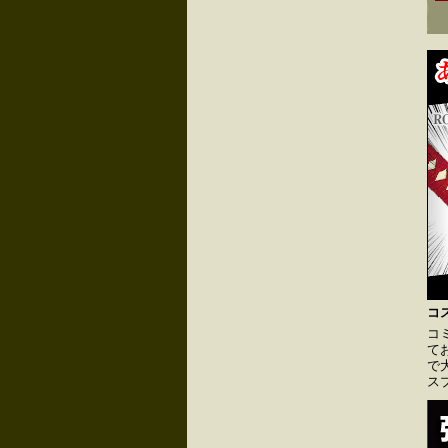
コ
コ
て
で
ス