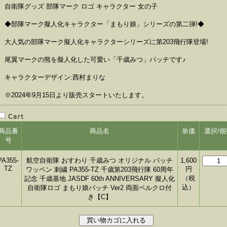
自衛隊グッズ 部隊マーク ロゴ キャラクター 女の子
◆部隊マーク擬人化キャラクター「まもり娘」シリーズの第二弾!◆
大人気の部隊マーク擬人化キャラクターシリーズに第203飛行隊登場!
尾翼マークの熊を擬人化した可愛い「千歳みつ」パッチです♪
キャラクターデザイン:西村まりな
※2024年9月15日より販売スタートいたします。
商品番
商品名
単価
選択/個
号
PA355-
航空自衛隊 おすわり 千歳みつ オリジナル パッチ
1,600
TZ
円
ワッペン 刺繍 PA355-TZ 千歳第203飛行隊 60周年
（税
記念 千歳基地 JASDF 60th ANNIVERSARY 擬人化
込）
自衛隊ロゴ まもり娘パッチ Ver2 両面ベルクロ付
き【C】