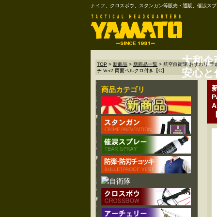
ナイフ、クロスボウ、スタンガン等販売・通販、催涙スプ
大和企
TOP
>
新商品
>
新商品一覧
>
航空自衛隊 おすわり 千歳み
安心と
チ Ver2 両面ベルクロ付き【C】
商品カテゴリ
P
A