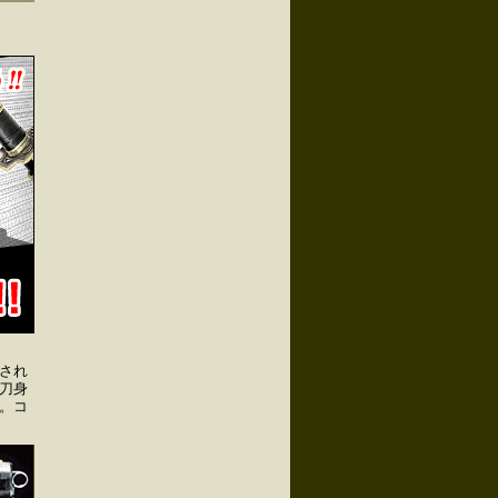
され
刀身
。コ