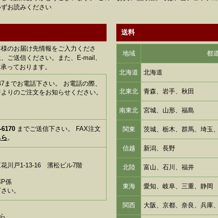
必ずお読みください
送料
客様のお届け先情報をご入力くださ
地域
都
ご送信ください。また、E-mail、
も承っております。
北海道
北海道
1-6347までお電話下さい。 お電話の際、
北東北
青森、岩手、秋田
ジよりのご注文をお知らせください。
南東北
宮城、山形、福島
-6170
までご送信下さい。 FAX注文
関東
茨城、栃木、群馬、埼玉
ちら
。
信越
新潟、長野
川戸1-13-16 濱松ビル7階
北陸
富山、石川、福井
P係
東海
愛知、岐阜、三重、静岡
下さい。
関西
大阪、京都、奈良、兵庫
ら