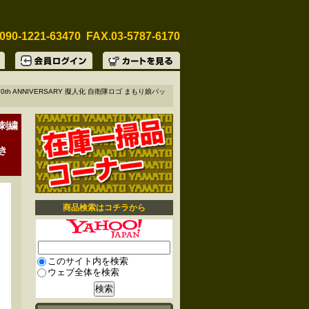
090-1221-63470 FAX.03-5787-6170
0th ANNIVERSARY 擬人化 自衛隊ロゴ まもり娘パッ
 刺繍
付き
商品検索はコチラから
このサイト内を検索
ウェブ全体を検索