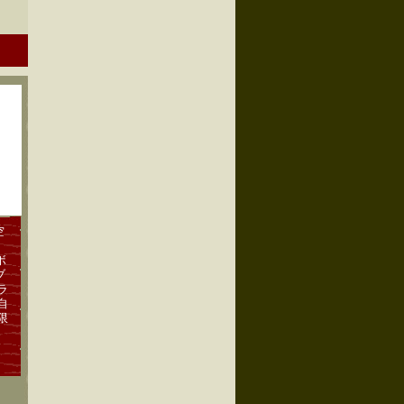
空
ボ
ブ
ラ
自
限