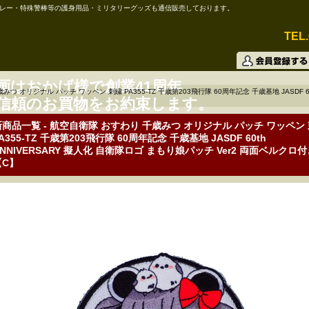
レー・特殊警棒等の護身用品・ミリタリーグッズも通信販売しております。
TEL.
画はおかげ様で創業41周年
つ オリジナル パッチ ワッペン 刺繍 PA355-TZ 千歳第203飛行隊 60周年記念 千歳基地 JASDF 6
信頼のお買物をお約束します。
新商品一覧 - 航空自衛隊 おすわり 千歳みつ オリジナル パッチ ワッペン
A355-TZ 千歳第203飛行隊 60周年記念 千歳基地 JASDF 60th
NNIVERSARY 擬人化 自衛隊ロゴ まもり娘パッチ Ver2 両面ベルクロ
【C】