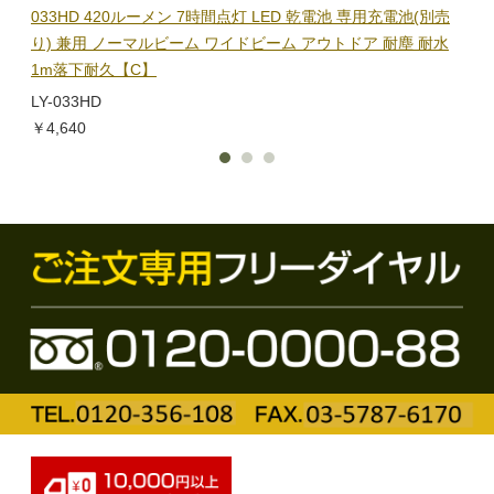
隊グッ
033HD 420ルーメン 7時間点灯 LED 乾電池 専用充電池(別売
ック
り) 兼用 ノーマルビーム ワイドビーム アウトドア 耐塵 耐水
電子
1m落下耐久【C】
BL-
LY-033HD
￥1,
￥4,640