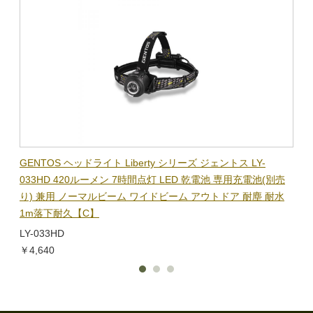
BL-
GENTOS ヘッドライト Liberty シリーズ ジェントス LY-
【在
隊グッ
033HD 420ルーメン 7時間点灯 LED 乾電池 専用充電池(別売
ック
り) 兼用 ノーマルビーム ワイドビーム アウトドア 耐塵 耐水
電子
1m落下耐久【C】
BL-
LY-033HD
￥1,
￥4,640