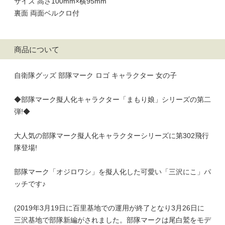
サイズ 高さ100mm×横95mm
裏面 両面ベルクロ付
商品について
自衛隊グッズ 部隊マーク ロゴ キャラクター 女の子
◆部隊マーク擬人化キャラクター「まもり娘」シリーズの第二
弾!◆
大人気の部隊マーク擬人化キャラクターシリーズに第302飛行
隊登場!
部隊マーク「オジロワシ」を擬人化した可愛い「三沢にこ」パ
ッチです♪
(2019年3月19日に百里基地での運用が終了となり3月26日に
三沢基地で部隊新編がされました。部隊マークは尾白鷲をモデ